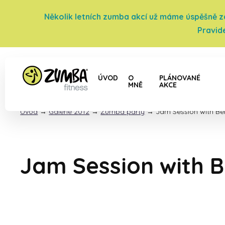
Několik letních zumba akcí už máme úspěšně za 
Pravid
ÚVOD
O
PLÁNOVANÉ
MNĚ
AKCE
Úvod
→
Galerie 2012
→
Zumba párty
→
Jam Session with Be
Jam Session with B