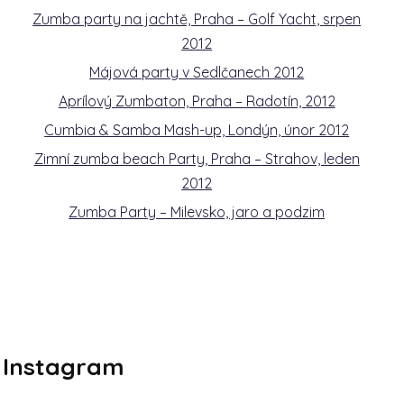
Zumba party na jachtě, Praha – Golf Yacht, srpen
2012
Májová party v Sedlčanech 2012
Aprílový Zumbaton, Praha – Radotín, 2012
Cumbia & Samba Mash-up, Londýn, únor 2012
Zimní zumba beach Party, Praha – Strahov, leden
2012
Zumba Party – Milevsko, jaro a podzim
Instagram