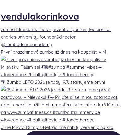
vendulakorinkova
zumba fitness instructor, event organizer, lecturer at
charles university, founder&director
@zumbadanceacademy
První prázdninová zumba již dnes na koupališti v M
🌴 Zumba LÉTO 2026 je tady! 9.7. startujeme první
June Photo Dump ✨Netradičně nabitý červen plný krá