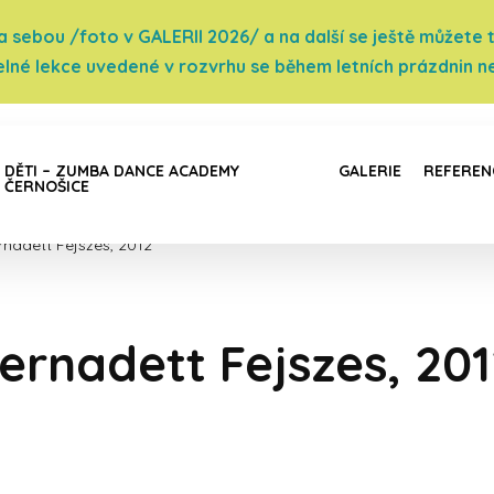
sebou /foto v GALERII 2026/ a na další se ještě můžete těš
elné lekce uvedené v rozvrhu se během letních prázdnin ne
DĚTI – ZUMBA DANCE ACADEMY
GALERIE
REFEREN
ČERNOŠICE
rnadett Fejszes, 2012
ernadett Fejszes, 20