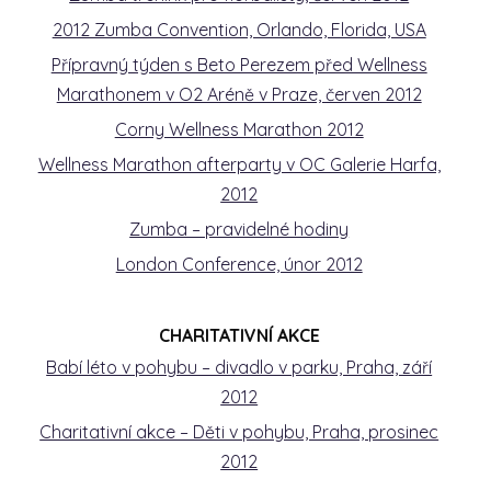
2012 Zumba Convention, Orlando, Florida, USA
Přípravný týden s Beto Perezem před Wellness
Marathonem v O2 Aréně v Praze, červen 2012
Corny Wellness Marathon 2012
Wellness Marathon afterparty v OC Galerie Harfa,
2012
Zumba – pravidelné hodiny
London Conference, únor 2012
CHARITATIVNÍ AKCE
Babí léto v pohybu – divadlo v parku, Praha, září
2012
Charitativní akce – Děti v pohybu, Praha, prosinec
2012