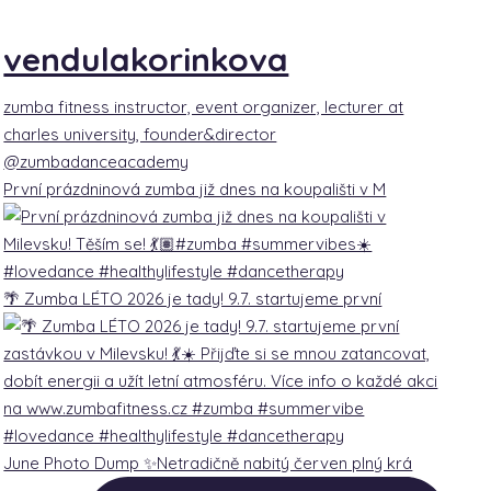
vendulakorinkova
zumba fitness instructor, event organizer, lecturer at
charles university, founder&director
@zumbadanceacademy
První prázdninová zumba již dnes na koupališti v M
🌴 Zumba LÉTO 2026 je tady! 9.7. startujeme první
June Photo Dump ✨Netradičně nabitý červen plný krá