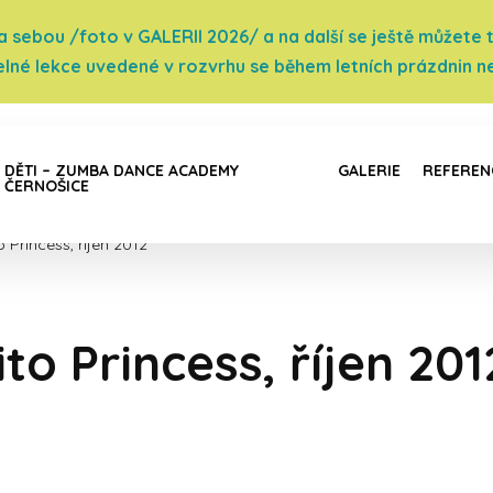
sebou /foto v GALERII 2026/ a na další se ještě můžete těš
elné lekce uvedené v rozvrhu se během letních prázdnin ne
DĚTI – ZUMBA DANCE ACADEMY
GALERIE
REFEREN
ČERNOŠICE
 Princess, říjen 2012
to Princess, říjen 201