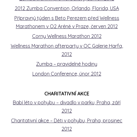
2012 Zumba Convention, Orlando, Florida, USA
Přípravný týden s Beto Perezem před Wellness
Marathonem v O2 Aréně v Praze, červen 2012
Corny Wellness Marathon 2012
Wellness Marathon afterparty v OC Galerie Harfa,
2012
Zumba – pravidelné hodiny
London Conference, únor 2012
CHARITATIVNÍ AKCE
Babí léto v pohybu – divadlo v parku, Praha, září
2012
Charitativní akce – Děti v pohybu, Praha, prosinec
2012