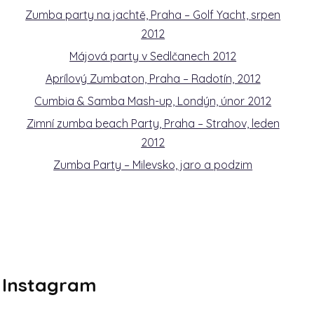
Zumba party na jachtě, Praha – Golf Yacht, srpen
2012
Májová party v Sedlčanech 2012
Aprílový Zumbaton, Praha – Radotín, 2012
Cumbia & Samba Mash-up, Londýn, únor 2012
Zimní zumba beach Party, Praha – Strahov, leden
2012
Zumba Party – Milevsko, jaro a podzim
Instagram