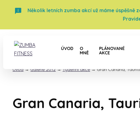
Několik letních zumba akcí už máme úspěšně za 
Pravid
ÚVOD
O
PLÁNOVANÉ
MNĚ
AKCE
Úvod
→
Galerie 2012
→
Týdenní akce
→
Gran Canaria, Taurito
Gran Canaria, Tauri