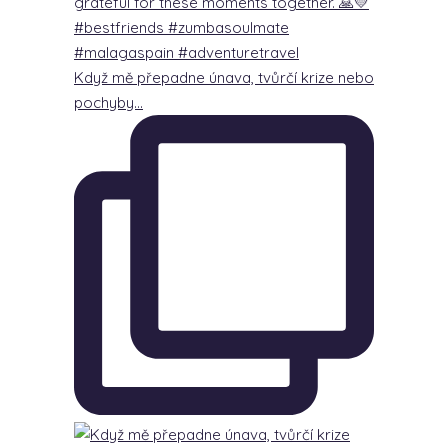
Když mě přepadne únava, tvůrčí krize nebo
pochyby…