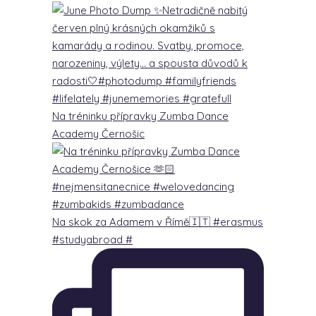
Na tréninku přípravky Zumba Dance
Academy Černošic
Na skok za Adamem v Římě🇮🇹 #erasmus
#studyabroad #