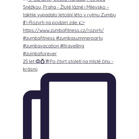
25 let 🙉💍🥂Po čtvrt století na místě činu -
krásný