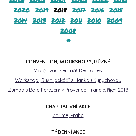
2020
2019
2018
2017
2016
2015
2014
2013
2012
2011
2010
2009
2008
*
CONVENTION, WORKSHOPY, RŮZNÉ
Vzdělávací seminář Descartes
Workshop „Břišní pekáč“ s Hankou Kynychovou
Zumba s Beto Perezem v Provence, Francie, říjen 2018
CHARITATIVNÍ AKCE
Záříme, Praha
TÝDENNÍ AKCE