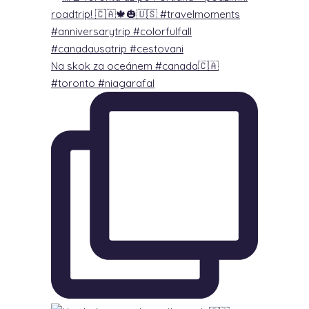
Na skok za oceánem #canada🇨🇦
#toronto #niagarafal