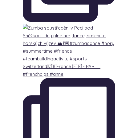
Switzerland🇨🇭France 🇫🇷 - PART lI
#frenchalps #anne