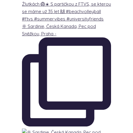
🌞 Sardinie, Česká Kanada, Pec pod
Sněžkou, Praha -