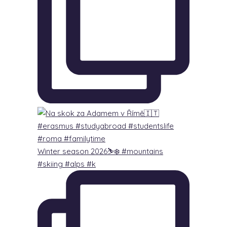
Winter season 2026⛷️❄️ #mountains
#skiing #alps #k