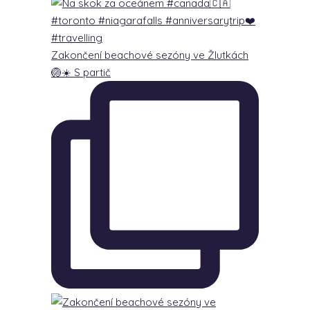
Zakončení beachové sezóny ve Žlutkách
🏐☀️ S partič