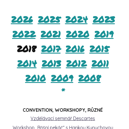
2026
2025
2024
2023
2022
2021
2020
2019
2018
2017
2016
2015
2014
2013
2012
2011
2010
2009
2008
*
CONVENTION, WORKSHOPY, RŮZNÉ
Vzdělávací seminář Descartes
Workshop „Břišní pekáč“ s Hankou Kynychovou