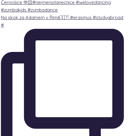
Na skok za Adamem v Římě🇮🇹 #erasmus #studyabroad
#