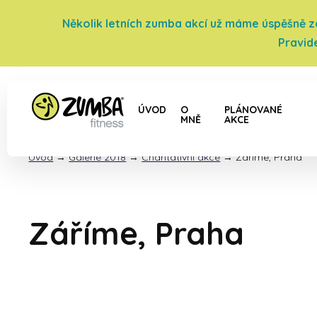
Několik letních zumba akcí už máme úspěšně za 
Pravid
ÚVOD
O
PLÁNOVANÉ
MNĚ
AKCE
Úvod
→
Galerie 2018
→
Charitativní akce
→
Záříme, Praha
Záříme, Praha