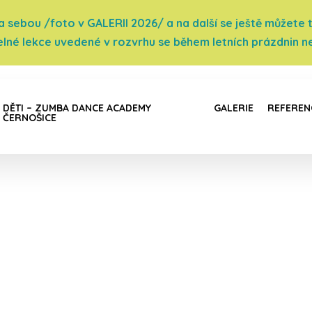
sebou /foto v GALERII 2026/ a na další se ještě můžete těš
elné lekce uvedené v rozvrhu se během letních prázdnin ne
DĚTI – ZUMBA DANCE ACADEMY
GALERIE
REFEREN
ČERNOŠICE