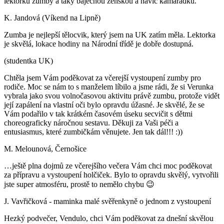
lektorku zumby a taky báječnou ženskou a navíc kamarádku.
K. Jandová (Víkend na Lipně)
Zumba je nejlepší tělocvik, který jsem na UK zatím měla. Lektorka
je skvělá, lokace hodiny na Národní třídě je dobře dostupná.
(studentka UK)
Chtěla jsem Vám poděkovat za včerejší vystoupení zumby pro
rodiče. Moc se nám to s manželem líbilo a jsme rádi, že si Verunka
vybrala jako svou volnočasovou aktivitu právě zumbu, protože vidět
její zapálení na vlastní oči bylo opravdu úžasné. Je skvělé, že se
Vám podařilo v tak krátkém časovém úseku secvičit s dětmi
choreograficky náročnou sestavu. Děkuji za Vaši péči a
entusiasmus, které zumbičkám věnujete. Jen tak dál!!! :))
M. Melounová, Černošice
…ještě plna dojmů ze včerejšího večera Vám chci moc poděkovat
za přípravu a vystoupení holčiček. Bylo to opravdu skvělý, vytvořili
jste super atmosféru, prostě to nemělo chybu 😉
J. Vavřičková - maminka malé svěřenkyně o jednom z vystoupení
Hezký podvečer, Vendulo, chci Vám poděkovat za dnešní skvělou