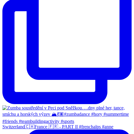
Switzerland🇨🇭France 🇫🇷 - PART lI #frenchalps #anne