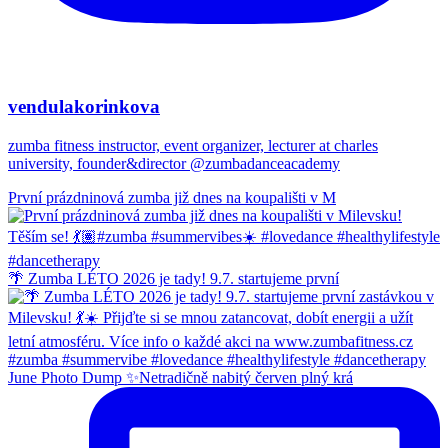
vendulakorinkova
zumba fitness instructor, event organizer, lecturer at charles
university, founder&director @zumbadanceacademy
První prázdninová zumba již dnes na koupališti v M
🌴 Zumba LÉTO 2026 je tady! 9.7. startujeme první
June Photo Dump ✨Netradičně nabitý červen plný krá