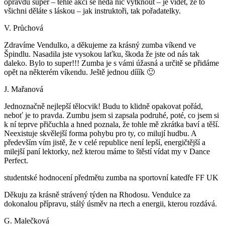
opravdu super – téhle akci se nedá nic vytknout – je vidět, že to
všichni děláte s láskou – jak instruktoři, tak pořadatelky.
V. Průchová
Zdravíme Vendulko, a děkujeme za krásný zumba víkend ve
Špindlu. Nasadila jste vysokou laťku, škoda že jste od nás tak
daleko. Bylo to super!!! Zumba je s vámi úžasná a určitě se přidáme
opět na některém víkendu. Ještě jednou dííík 🙂
J. Mařanová
Jednoznačně nejlepší tělocvik! Budu to klidně opakovat pořád,
neboť je to pravda. Zumbu jsem si zapsala podruhé, poté, co jsem si
k ní teprve přičuchla a hned poznala, že tohle mě zkrátka baví a těší.
Neexistuje skvělejší forma pohybu pro ty, co milují hudbu. A
především vím jistě, že v celé republice není lepší, energičtější a
milejší paní lektorky, než kterou máme to štěstí vídat my v Dance
Perfect.
studentské hodnocení předmětu zumba na sportovní katedře FF UK
Děkuju za krásně strávený týden na Rhodosu. Vendulce za
dokonalou přípravu, stálý úsměv na rtech a energii, kterou rozdává.
G. Malečková