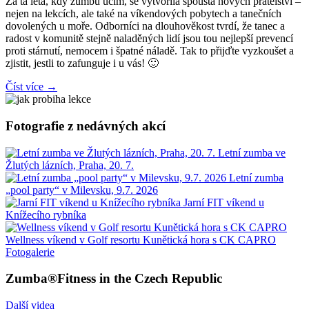
Za ta léta, kdy zumbu učím, se vytvořila spousta nových přátelství –
nejen na lekcích, ale také na víkendových pobytech a tanečních
dovolených u moře. Odborníci na dlouhověkost tvrdí, že tanec a
radost v komunitě stejně naladěných lidí jsou tou nejlepší prevencí
proti stárnutí, nemocem i špatné náladě. Tak to přijďte vyzkoušet a
zjistit, jestli to zafunguje i u vás! 🙂
Číst více →
Fotografie z nedávných akcí
Letní zumba ve
Žlutých lázních, Praha, 20. 7.
Letní zumba
„pool party“ v Milevsku, 9.7. 2026
Jarní FIT víkend u
Knížecího rybníka
Wellness víkend v Golf resortu Kunětická hora s CK CAPRO
Fotogalerie
Zumba®Fitness in the Czech Republic
Další videa