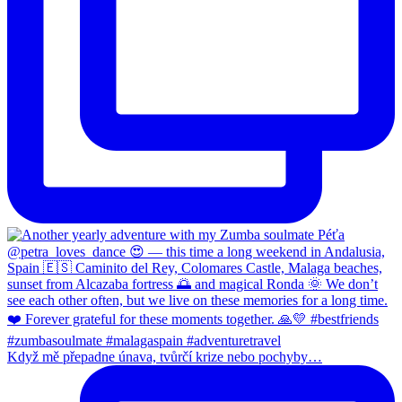
Když mě přepadne únava, tvůrčí krize nebo pochyby…