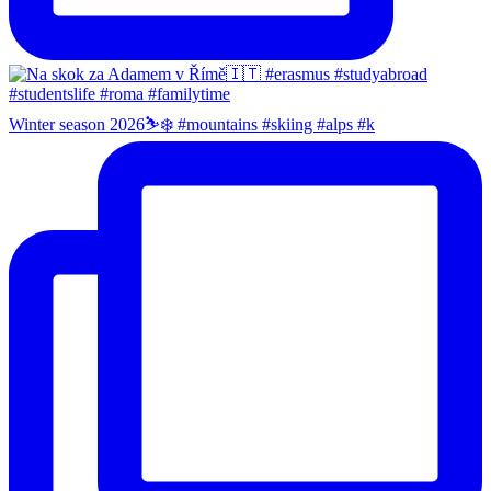
Winter season 2026⛷️❄️ #mountains #skiing #alps #k