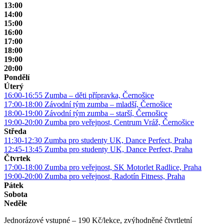
13:00
14:00
15:00
16:00
17:00
18:00
19:00
20:00
Pondělí
Úterý
16:00-16:55
Zumba – děti přípravka, Černošice
17:00-18:00
Závodní tým zumba – mladší, Černošice
18:00-19:00
Závodní tým zumba – starší, Černošice
19:00-20:00
Zumba pro veřejnost, Centrum Vráž, Černošice
Středa
11:30-12:30
Zumba pro studenty UK, Dance Perfect, Praha
12:45-13:45
Zumba pro studenty UK, Dance Perfect, Praha
Čtvrtek
17:00-18:00
Zumba pro veřejnost, SK Motorlet Radlice, Praha
19:00-20:00
Zumba pro veřejnost, Radotín Fitness, Praha
Pátek
Sobota
Neděle
Jednorázové vstupné – 190 Kč/lekce, zvýhodněné čtvrtletní