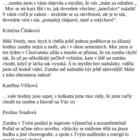
….zumbu jsem s vámi objevila a myslím, že vás „mám za odměnu „
. Moc se mi kurz líbí i to, jak dovedete všechny „tanečnice“ naladit!
S vámi cvičit je radost – nezlobte se za otevřenost, ale je to tak,
dovedete vést i nás „pomaleji chápavé, staré a ostýchavé“.
Kristýna Čiháková
Milá Vendy, moc bych ti chtěla ještě jednou poděkovat za úžasný
hodiny zumby nejen u moře, ale i v obou semestrech. Moc jsem si
ten týden v Chorvatsku užila a musím se přiznat, že mi zumba chybí
tak, že už po několikátý pečlivě vybírám, kam v létě na zumbu
chodit, když je laťka tak vysoká. A to myslím bez nadsázky, viděla
jsem už hodně videí. Zumba mě nabudila být ještě aktivnější! Mám
z toho ohromnou radost!
Kateřina Vlčková
…vaše hodiny jsou super, s holkami jsme moc rády, že jsme začly
chodit na zumbu a hlavně na Vás :o)
Pavlína Tesařová
Zumba v Tvém podání je naprosto výjimečná a nezaměnitelná!
Pořád se učíme něco nového, vždycky se můžeme těšit na jinou
hudbu a jiné choreografie, a spolu s Tvým nadšením a energií to
prostě nemá chybu!