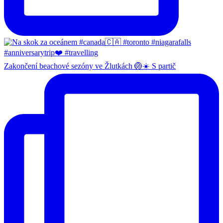
Zakončení beachové sezóny ve Žlutkách 🏐☀️ S partič