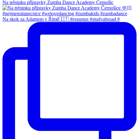
Na tréninku přípravky Zumba Dance Academy Černošic
Na skok za Adamem v Římě🇮🇹 #erasmus #studyabroad #