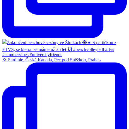
🌞 Sardinie, Česká Kanada, Pec pod Sněžkou, Praha -