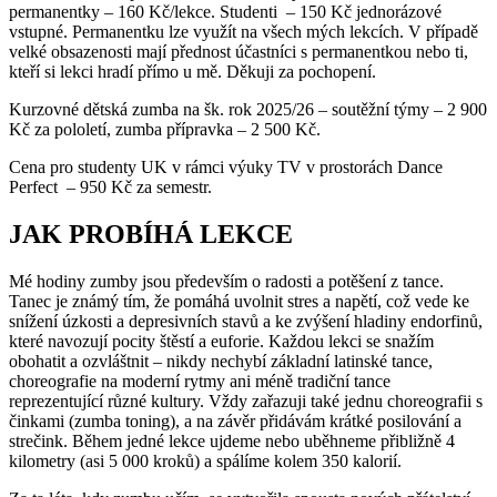
permanentky – 160 Kč/lekce. Studenti – 150 Kč jednorázové
vstupné. Permanentku lze využít na všech mých lekcích. V případě
velké obsazenosti mají přednost účastníci s permanentkou nebo ti,
kteří si lekci hradí přímo u mě. Děkuji za pochopení.
Kurzovné dětská zumba na šk. rok 2025/26 – soutěžní týmy – 2 900
Kč za pololetí, zumba přípravka – 2 500 Kč.
Cena pro studenty UK v rámci výuky TV v prostorách Dance
Perfect – 950 Kč za semestr.
JAK PROBÍHÁ LEKCE
Mé hodiny zumby jsou především o radosti a potěšení z tance.
Tanec je známý tím, že pomáhá uvolnit stres a napětí, což vede ke
snížení úzkosti a depresivních stavů a ke zvýšení hladiny endorfinů,
které navozují pocity štěstí a euforie. Každou lekci se snažím
obohatit a ozvláštnit – nikdy nechybí základní latinské tance,
choreografie na moderní rytmy ani méně tradiční tance
reprezentující různé kultury. Vždy zařazuji také jednu choreografii s
činkami (zumba toning), a na závěr přidávám krátké posilování a
strečink. Během jedné lekce ujdeme nebo uběhneme přibližně 4
kilometry (asi 5 000 kroků) a spálíme kolem 350 kalorií.