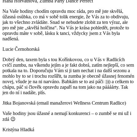
Hana Horváthová, Zumba Party Dance Perfect
Na Vaše hodiny chodím opravdu moc ráda, pro mě jste skvělá,
úžasná osůbka, co má v sobě tolik energie, že Vás za to obdivuju,
jak to všechno zvládáte. Snad se nebudete zlobit za ten výraz, ale
pro mě jste „skvělá holčina“. Na Vás je krása pohledět, protože to
opravdu máte v sobě, lásku k tanci, vždycky jsem z Vás byla
nadšená.
Lucie Černohorská
Dobrý den, taxem byla s tou Kořínkovou, co u Vás v Radlicích
cvičí zumbu, na víkendu jejím a je fakt dobrá, zatím nejlepší, co sem
potkala na to. Doporučuju Vám si ji tam nechat i na další sezonu a
mohlo by to se i trochu rozšířit, ta zumba je obecně úžasnej fenomén
novej, všude je na ni narváno. Babkám se to asi páči :))) a celkem to
chápu, páč si člověk opravdu zapaří na tom jako na páááárty. Tak
jen do ní i nadále, plís.
Jitka Bojanovská (email manažerovi Wellness Centrum Radlice)
Vaše hodiny jsou úžasné a nemají konkurenci – o zumbě se mi už i
zdá 😉
Kristýna Hladká