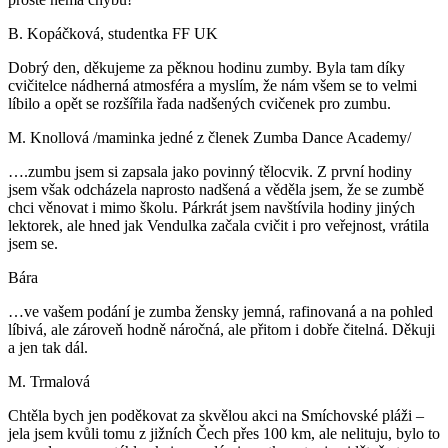
B. Kopáčková, studentka FF UK
Dobrý den, děkujeme za pěknou hodinu zumby. Byla tam díky
cvičitelce nádherná atmosféra a myslím, že nám všem se to velmi
líbilo a opět se rozšířila řada nadšených cvičenek pro zumbu.
M. Knollová /maminka jedné z členek Zumba Dance Academy/
….zumbu jsem si zapsala jako povinný tělocvik. Z první hodiny
jsem však odcházela naprosto nadšená a věděla jsem, že se zumbě
chci věnovat i mimo školu. Párkrát jsem navštívila hodiny jiných
lektorek, ale hned jak Vendulka začala cvičit i pro veřejnost, vrátila
jsem se.
Bára
…ve vašem podání je zumba žensky jemná, rafinovaná a na pohled
líbivá, ale zároveň hodně náročná, ale přitom i dobře čitelná. Děkuji
a jen tak dál.
M. Trmalová
Chtěla bych jen poděkovat za skvělou akci na Smíchovské pláži –
jela jsem kvůli tomu z jižních Čech přes 100 km, ale nelituju, bylo to