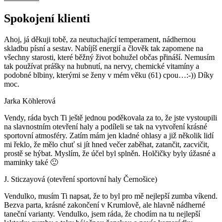
Spokojení klienti
Ahoj, já děkuji tobě, za neutuchající temperament, nádhernou
skladbu písní a sestav. Nabíjíš energií a člověk tak zapomene na
všechny starosti, které běžný život bohužel občas přináší. Nemusím
tak používat prášky na hubnutí, na nervy, chemické vitamíny a
podobné blbiny, kterými se ženy v mém věku (61) cpou…:-)) Díky
moc.
Jarka Köhlerová
Vendy, ráda bych Ti ještě jednou poděkovala za to, že jste vystoupili
na slavnostním otevření haly a podíleli se tak na vytvoření krásné
sportovní atmosféry. Zatím mám jen kladné ohlasy a již několik lidí
mi řeklo, že mělo chuť si jít hned večer zaběhat, zatančit, zacvičit,
prostě se hýbat. Myslím, že účel byl splněn. Holčičky byly úžasné a
maminky také 🙂
J. Sticzayová (otevření sportovní haly Černošice)
Vendulko, musím Ti napsat, že to byl pro mě nejlepší zumba víkend.
Bezva parta, krásné zakončení v Krumlově, ale hlavně nádherné
taneční varianty. Vendulko, jsem ráda, že chodím na tu nejlepší