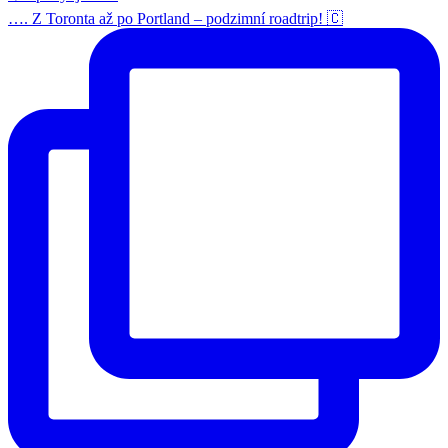
…. Z Toronta až po Portland – podzimní roadtrip! 🇨