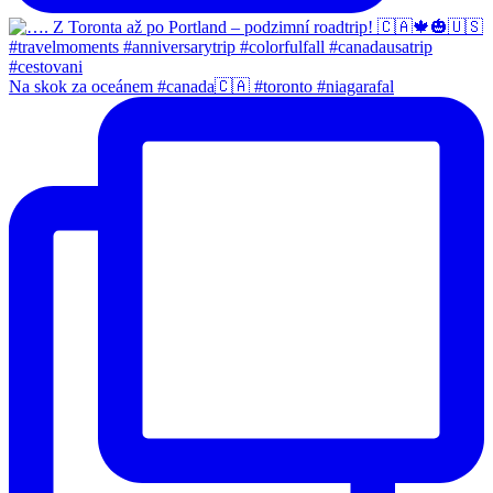
Na skok za oceánem #canada🇨🇦 #toronto #niagarafal