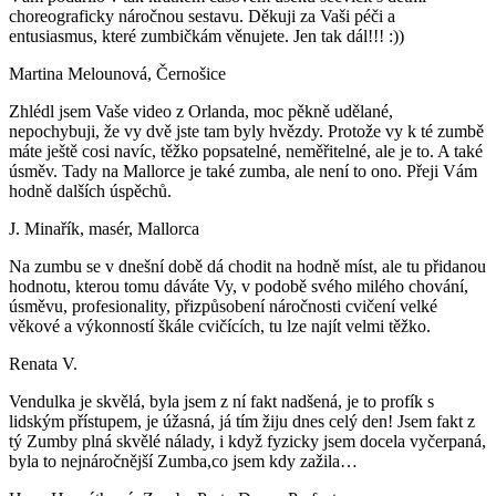
choreograficky náročnou sestavu. Děkuji za Vaši péči a
entusiasmus, které zumbičkám věnujete. Jen tak dál!!! :))
Martina Melounová, Černošice
Zhlédl jsem Vaše video z Orlanda, moc pěkně udělané,
nepochybuji, že vy dvě jste tam byly hvězdy. Protože vy k té zumbě
máte ještě cosi navíc, těžko popsatelné, neměřitelné, ale je to. A také
úsměv. Tady na Mallorce je také zumba, ale není to ono. Přeji Vám
hodně dalších úspěchů.
J. Minařík, masér, Mallorca
Na zumbu se v dnešní době dá chodit na hodně míst, ale tu přidanou
hodnotu, kterou tomu dáváte Vy, v podobě svého milého chování,
úsměvu, profesionality, přizpůsobení náročnosti cvičení velké
věkové a výkonností škále cvičících, tu lze najít velmi těžko.
Renata V.
Vendulka je skvělá, byla jsem z ní fakt nadšená, je to profík s
lidským přístupem, je úžasná, já tím žiju dnes celý den! Jsem fakt z
tý Zumby plná skvělé nálady, i když fyzicky jsem docela vyčerpaná,
byla to nejnáročnější Zumba,co jsem kdy zažila…