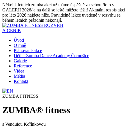
Několik letních zumba akcí už máme úspěšně za sebou /foto v
GALERII 2026/ a na další se ještě můžete těšit! Aktuální rozpis akcí
pro léto 2026 najdete níže. Pravidelné lekce uvedené v rozvrhu se
během letních prázdnin nekonají.
ROZVRH
A CENÍK
Úvod
O mně
Plánované akce
Děti – Zumba Dance Academy Černošice
Galerie
Reference
Videa
Média
Kontakt
ZUMBA FITNESS
ZUMBA
®
fitness
s Vendulou Kořínkovou