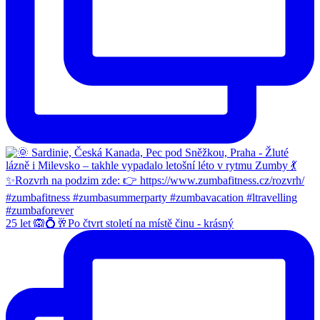
25 let 🙉💍🥂Po čtvrt století na místě činu - krásný