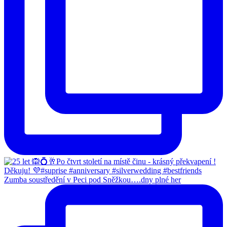
Zumba soustředění v Peci pod Sněžkou….dny plné her