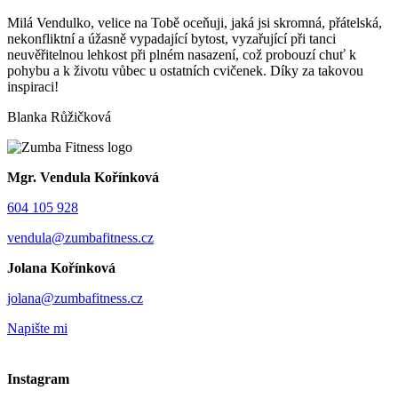
Milá Vendulko, velice na Tobě oceňuji, jaká jsi skromná, přátelská,
nekonfliktní a úžasně vypadající bytost, vyzařující při tanci
neuvěřitelnou lehkost při plném nasazení, což probouzí chuť k
pohybu a k životu vůbec u ostatních cvičenek. Díky za takovou
inspiraci!
Blanka Růžičková
Mgr. Vendula Kořínková
604 105 928
vendula@zumbafitness.cz
Jolana Kořínková
jolana@zumbafitness.cz
Napište mi
Instagram