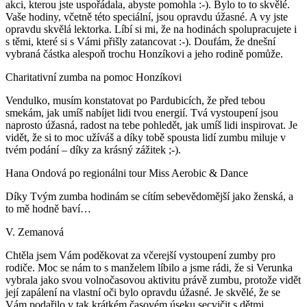
akci, kterou jste uspořádala, abyste pomohla :-). Bylo to to skvělé.
Vaše hodiny, včetně této speciální, jsou opravdu úžasné. A vy jste
opravdu skvělá lektorka. Líbí si mi, že na hodinách spolupracujete i
s těmi, které si s Vámi přišly zatancovat :-). Doufám, že dnešní
vybraná částka alespoň trochu Honzíkovi a jeho rodině pomůže.
Charitativní zumba na pomoc Honzíkovi
Vendulko, musím konstatovat po Pardubicích, že před tebou
smekám, jak umíš nabíjet lidi tvou energií. Tvá vystoupení jsou
naprosto úžasná, radost na tebe pohledět, jak umíš lidi inspirovat. Je
vidět, že si to moc užíváš a díky tobě spousta lidí zumbu miluje v
tvém podání – díky za krásný zážitek ;-).
Hana Ondová po regionálni tour Miss Aerobic & Dance
Díky Tvým zumba hodinám se cítím sebevědomější jako ženská, a
to mě hodně baví…
V. Zemanová
Chtěla jsem Vám poděkovat za včerejší vystoupení zumby pro
rodiče. Moc se nám to s manželem líbilo a jsme rádi, že si Verunka
vybrala jako svou volnočasovou aktivitu právě zumbu, protože vidět
její zapálení na vlastní oči bylo opravdu úžasné. Je skvělé, že se
Vám podařilo v tak krátkém časovém úseku secvičit s dětmi