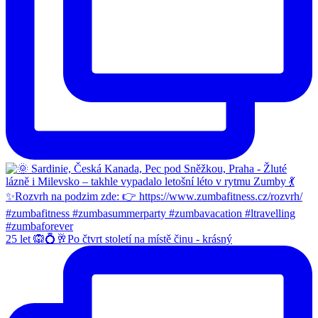
25 let 🙉💍🥂Po čtvrt století na místě činu - krásný