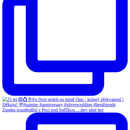
Zumba soustředění v Peci pod Sněžkou….dny plné her