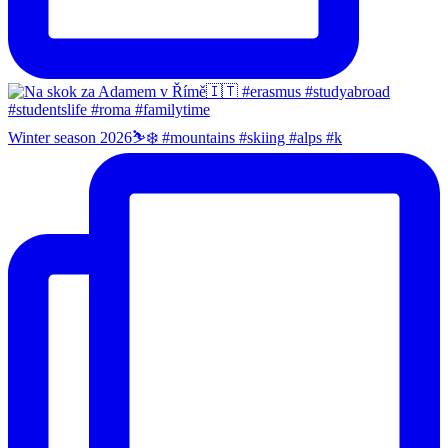
Winter season 2026⛷️❄️ #mountains #skiing #alps #k