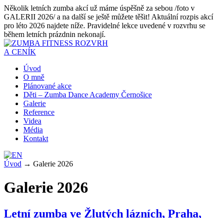
Několik letních zumba akcí už máme úspěšně za sebou /foto v
GALERII 2026/ a na další se ještě můžete těšit! Aktuální rozpis akcí
pro léto 2026 najdete níže. Pravidelné lekce uvedené v rozvrhu se
během letních prázdnin nekonají.
ROZVRH
A CENÍK
Úvod
O mně
Plánované akce
Děti – Zumba Dance Academy Černošice
Galerie
Reference
Videa
Média
Kontakt
Úvod
→
Galerie 2026
Galerie 2026
Letní zumba ve Žlutých lázních, Praha,