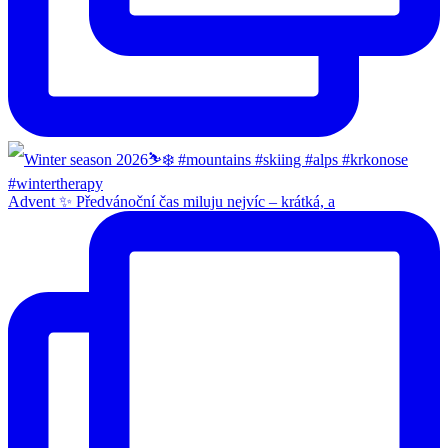
Advent ✨ Předvánoční čas miluju nejvíc – krátká, a