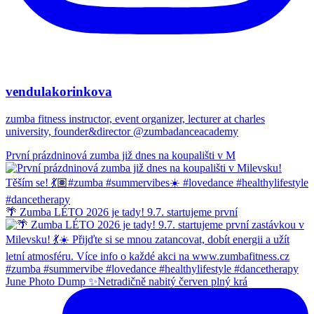
vendulakorinkova
zumba fitness instructor, event organizer, lecturer at charles
university, founder&director @zumbadanceacademy
První prázdninová zumba již dnes na koupališti v M
🌴 Zumba LÉTO 2026 je tady! 9.7. startujeme první
June Photo Dump ✨Netradičně nabitý červen plný krá