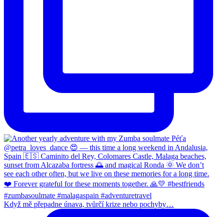
Když mě přepadne únava, tvůrčí krize nebo pochyby…