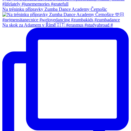
Na tréninku přípravky Zumba Dance Academy Černošic
Na skok za Adamem v Římě🇮🇹 #erasmus #studyabroad #