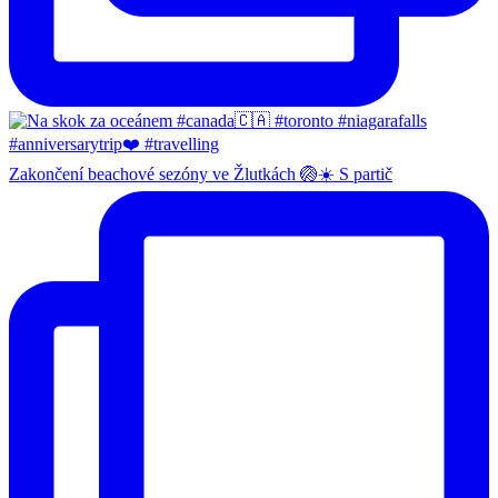
Zakončení beachové sezóny ve Žlutkách 🏐☀️ S partič