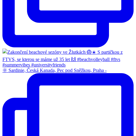
🌞 Sardinie, Česká Kanada, Pec pod Sněžkou, Praha -