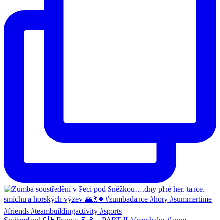
Switzerland🇨🇭France 🇫🇷 - PART lI #frenchalps #anne