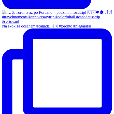
Na skok za oceánem #canada🇨🇦 #toronto #niagarafal