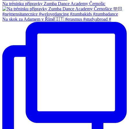
Na tréninku přípravky Zumba Dance Academy Černošic
Na skok za Adamem v Římě🇮🇹 #erasmus #studyabroad #