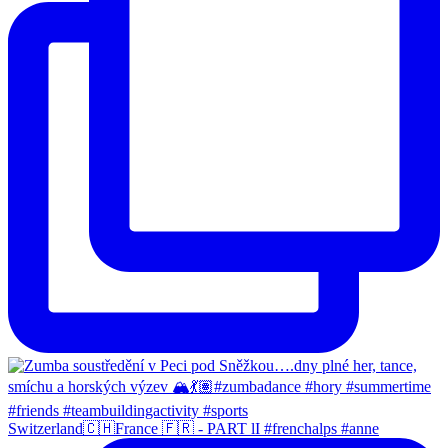
Switzerland🇨🇭France 🇫🇷 - PART lI #frenchalps #anne