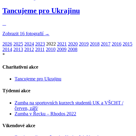
Tancujeme pro Ukrajinu
Zobrazit 16 fotografií →
2026
2025
2024
2023
2022
2021
2020
2019
2018
2017
2016
2015
2014
2013
2012
2011
2010
2009
2008
*
Charitativní akce
Tancujeme pro Ukrajinu
Týdenní akce
Zumba na sportovních kurzech studentů UK a VŠCHT /
červen, září/
Zumba v Řecku – Rhodos 2022
Víkendové akce