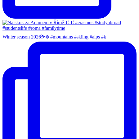
Winter season 2026⛷️❄️ #mountains #skiing #alps #k