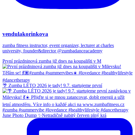
vendulakorinkova
zumba fitness instructor, event organizer, lecturer at charles
university, founder&director @zumbadanceacademy
První prázdninová zumba již dnes na koupališti v M
🌴 Zumba LÉTO 2026 je tady! 9.7. startujeme první
June Photo Dump ✨Netradičně nabitý červen plný krá