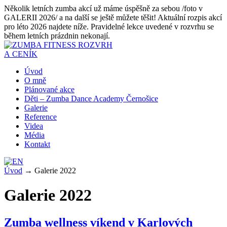
Několik letních zumba akcí už máme úspěšně za sebou /foto v
GALERII 2026/ a na další se ještě můžete těšit! Aktuální rozpis akcí
pro léto 2026 najdete níže. Pravidelné lekce uvedené v rozvrhu se
během letních prázdnin nekonají.
ROZVRH
A CENÍK
Úvod
O mně
Plánované akce
Děti – Zumba Dance Academy Černošice
Galerie
Reference
Videa
Média
Kontakt
Úvod
→
Galerie 2022
Galerie 2022
Zumba wellness víkend v Karlových