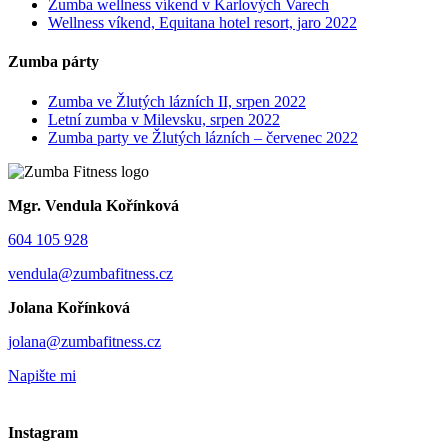
Zumba wellness víkend v Karlových Varech
Wellness víkend, Equitana hotel resort, jaro 2022
Zumba párty
Zumba ve Žlutých lázních II, srpen 2022
Letní zumba v Milevsku, srpen 2022
Zumba party ve Žlutých lázních – červenec 2022
Mgr. Vendula Kořínková
604 105 928
vendula@zumbafitness.cz
Jolana Kořínková
jolana@zumbafitness.cz
Napište mi
Instagram