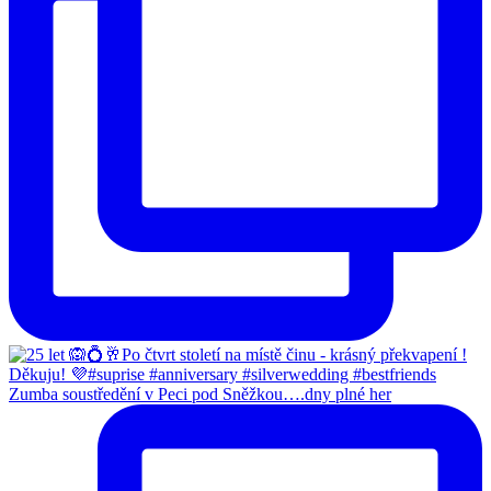
Zumba soustředění v Peci pod Sněžkou….dny plné her