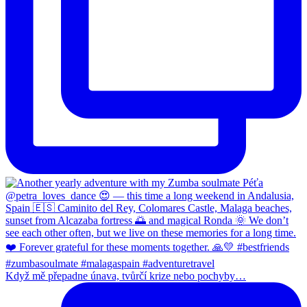
Když mě přepadne únava, tvůrčí krize nebo pochyby…