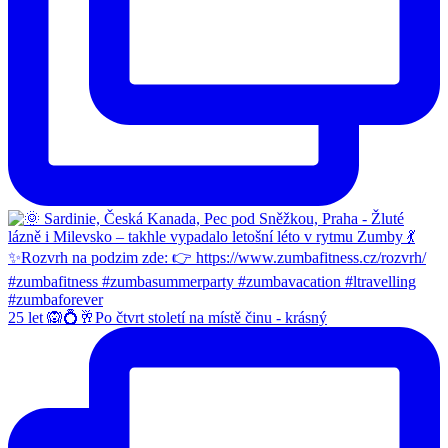
25 let 🙉💍🥂Po čtvrt století na místě činu - krásný