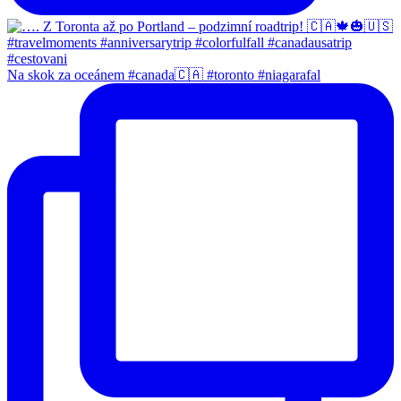
Na skok za oceánem #canada🇨🇦 #toronto #niagarafal