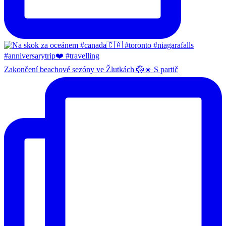
Zakončení beachové sezóny ve Žlutkách 🏐☀️ S partič