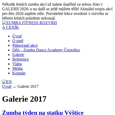
Několik letních zumba akcí už máme úspěšně za sebou /foto v
GALERII 2026/ a na další se ještě můžete těšit! Aktuální rozpis akcí
pro léto 2026 najdete níže. Pravidelné lekce uvedené v rozvrhu se
během letních prázdnin nekonají.
ROZVRH
A CENÍK
Úvod
O mně
Plánované akce
Děti – Zumba Dance Academy Černošice
Galerie
Reference
Videa
Média
Kontakt
Úvod
→
Galerie 2017
Galerie 2017
Zumba týden na statku Výštice