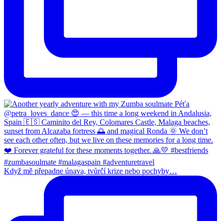
Když mě přepadne únava, tvůrčí krize nebo pochyby…