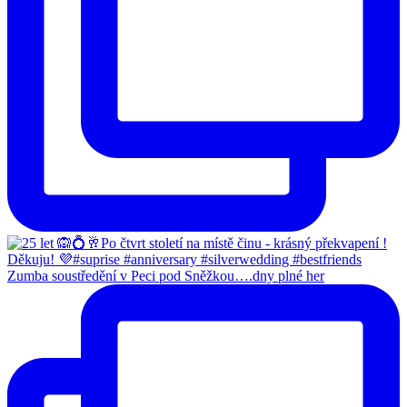
Zumba soustředění v Peci pod Sněžkou….dny plné her