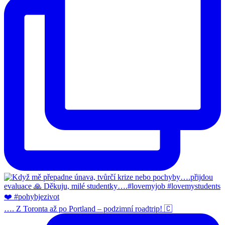
…. Z Toronta až po Portland – podzimní roadtrip! 🇨