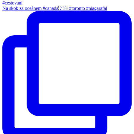
Na skok za oceánem #canada🇨🇦 #toronto #niagarafal