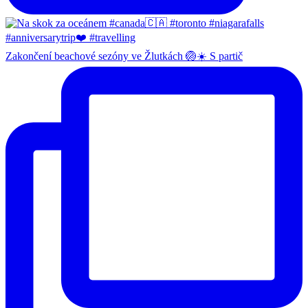
Zakončení beachové sezóny ve Žlutkách 🏐☀️ S partič