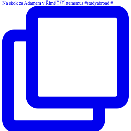
Na skok za Adamem v Římě🇮🇹 #erasmus #studyabroad #