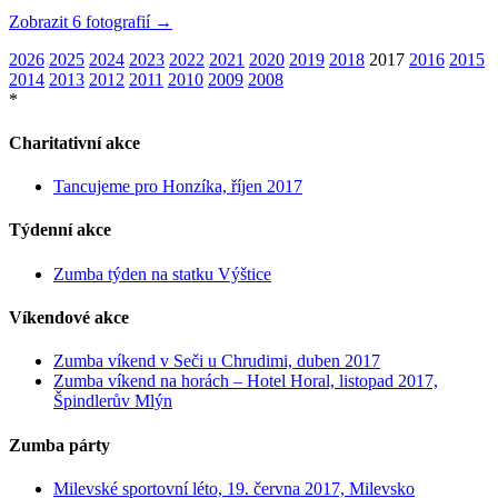
Zobrazit 6 fotografií →
2026
2025
2024
2023
2022
2021
2020
2019
2018
2017
2016
2015
2014
2013
2012
2011
2010
2009
2008
*
Charitativní akce
Tancujeme pro Honzíka, říjen 2017
Týdenní akce
Zumba týden na statku Výštice
Víkendové akce
Zumba víkend v Seči u Chrudimi, duben 2017
Zumba víkend na horách – Hotel Horal, listopad 2017,
Špindlerův Mlýn
Zumba párty
Milevské sportovní léto, 19. června 2017, Milevsko