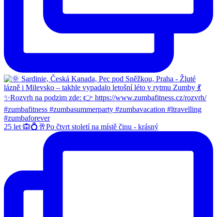
25 let 🙉💍🥂Po čtvrt století na místě činu - krásný