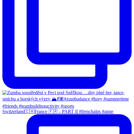
Switzerland🇨🇭France 🇫🇷 - PART lI #frenchalps #anne