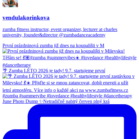
vendulakorinkova
zumba fitness instructor, event organizer, lecturer at charles
university, founder&director @zumbadanceacademy
První prázdninová zumba již dnes na koupališti v M
🌴 Zumba LÉTO 2026 je tady! 9.7. startujeme první
June Photo Dump ✨Netradičně nabitý červen plný krá