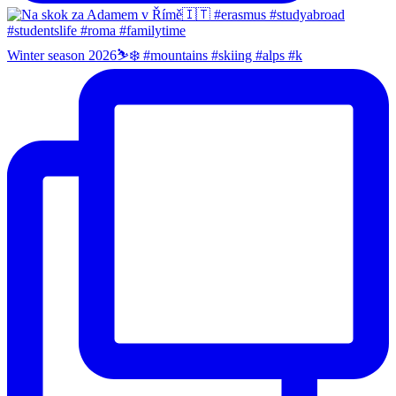
Winter season 2026⛷️❄️ #mountains #skiing #alps #k