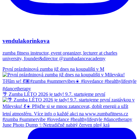
vendulakorinkova
zumba fitness instructor, event organizer, lecturer at charles
university, founder&director @zumbadanceacademy
První prázdninová zumba již dnes na koupališti v M
🌴 Zumba LÉTO 2026 je tady! 9.7. startujeme první
June Photo Dump ✨Netradičně nabitý červen plný krá