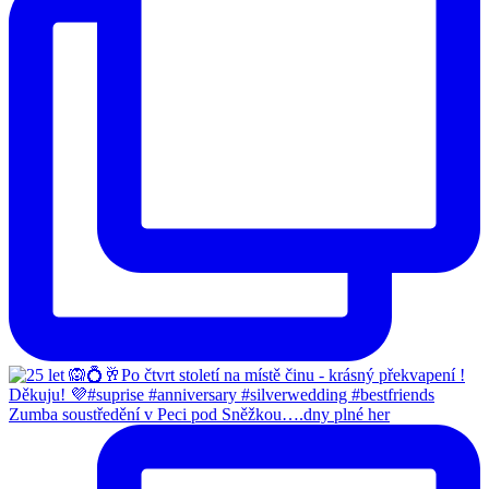
Zumba soustředění v Peci pod Sněžkou….dny plné her