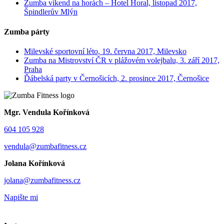
Zumba víkend na horách – Hotel Horal, listopad 2017,
Špindlerův Mlýn
Zumba párty
Milevské sportovní léto, 19. června 2017, Milevsko
Zumba na Mistrovství ČR v plážovém volejbalu, 3. září 2017,
Praha
Ďábelská party v Černošicích, 2. prosince 2017, Černošice
Mgr. Vendula Kořínková
604 105 928
vendula@zumbafitness.cz
Jolana Kořínková
jolana@zumbafitness.cz
Napište mi