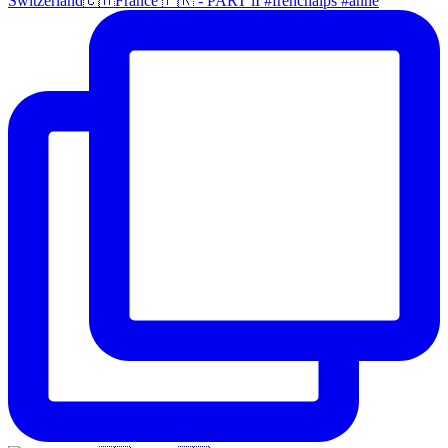
Switzerland🇨🇭France 🇫🇷 - PART lI #frenchalps #anne