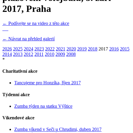
2017, Praha
← Podívejte se na video z této akce
← Návrat na přehled galerií
2026
2025
2024
2023
2022
2021
2020
2019
2018
2017
2016
2015
2014
2013
2012
2011
2010
2009
2008
*
Charitativní akce
Tancujeme pro Honzíka, říjen 2017
Týdenní akce
Zumba týden na statku Výštice
Víkendové akce
Zumba víkend v Seči u Chrudimi, duben 2017