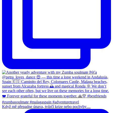
Když mě přepadne únava, tvůrčí krize nebo pochyby…