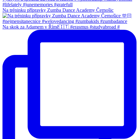
Na tréninku přípravky Zumba Dance Academy Černošic
Na skok za Adamem v Římě🇮🇹 #erasmus #studyabroad #