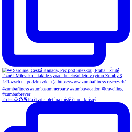
25 let 🙉💍🥂Po čtvrt století na místě činu - krásný