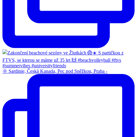
🌞 Sardinie, Česká Kanada, Pec pod Sněžkou, Praha -