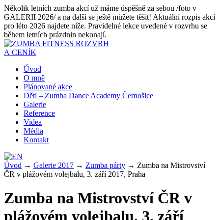
Několik letních zumba akcí už máme úspěšně za sebou /foto v
GALERII 2026/ a na další se ještě můžete těšit! Aktuální rozpis akcí
pro léto 2026 najdete níže. Pravidelné lekce uvedené v rozvrhu se
během letních prázdnin nekonají.
ROZVRH
A CENÍK
Úvod
O mně
Plánované akce
Děti – Zumba Dance Academy Černošice
Galerie
Reference
Videa
Média
Kontakt
Úvod
→
Galerie 2017
→
Zumba párty
→
Zumba na Mistrovství
ČR v plážovém volejbalu, 3. září 2017, Praha
Zumba na Mistrovství ČR v
plážovém volejbalu, 3. září