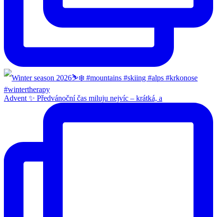
Advent ✨ Předvánoční čas miluju nejvíc – krátká, a