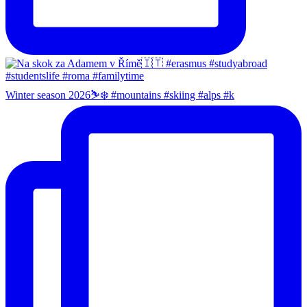
Winter season 2026⛷️❄️ #mountains #skiing #alps #k