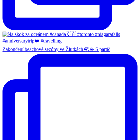
Zakončení beachové sezóny ve Žlutkách 🏐☀️ S partič