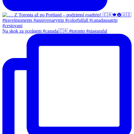
Na skok za oceánem #canada🇨🇦 #toronto #niagarafal