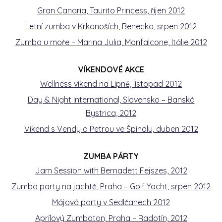
Gran Canaria, Taurito Princess, říjen 2012
Letní zumba v Krkonoších, Benecko, srpen 2012
Zumba u moře – Marina Julia, Monfalcone, Itálie 2012
VÍKENDOVÉ AKCE
Wellness víkend na Lipně, listopad 2012
Day & Night International, Slovensko – Banská
Bystrica, 2012
Víkend s Vendy a Petrou ve Špindlu, duben 2012
ZUMBA PÁRTY
Jam Session with Bernadett Fejszes, 2012
Zumba party na jachtě, Praha – Golf Yacht, srpen 2012
Májová party v Sedlčanech 2012
Aprílový Zumbaton, Praha – Radotín, 2012