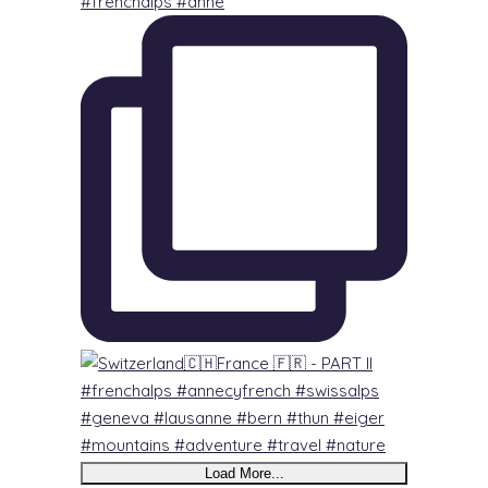
#frenchalps #anne
Load More...