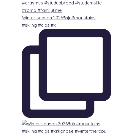
Winter season 2026⛷️❄️ #mountains
#skiing #alps #k