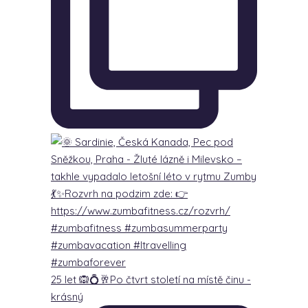
25 let 🙉💍🥂Po čtvrt století na místě činu -
krásný