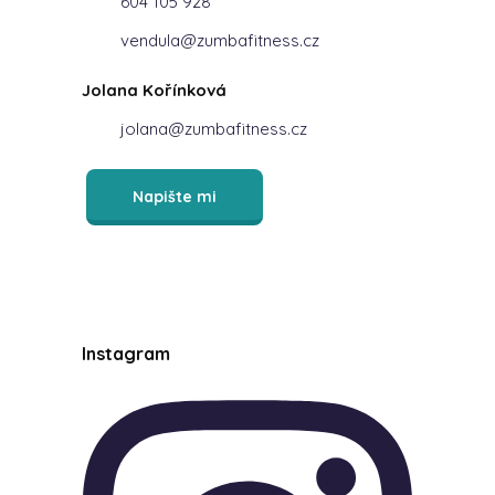
604 105 928
vendula@zumbafitness.cz
Jolana Kořínková
jolana@zumbafitness.cz
Napište mi
Instagram