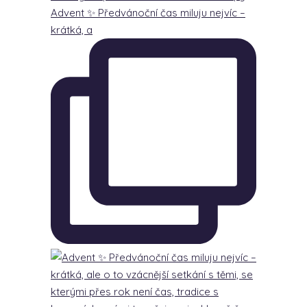
Advent ✨ Předvánoční čas miluju nejvíc –
krátká, a