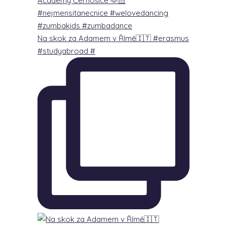
Na skok za Adamem v Římě🇮🇹 #erasmus
#studyabroad #