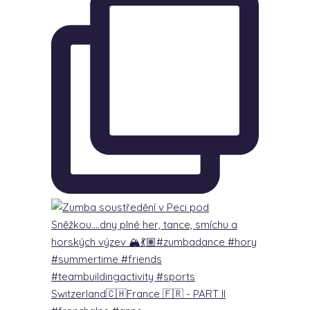
Switzerland🇨🇭France 🇫🇷 - PART lI