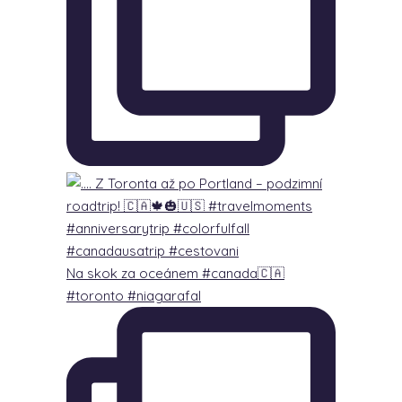
Na skok za oceánem #canada🇨🇦
#toronto #niagarafal