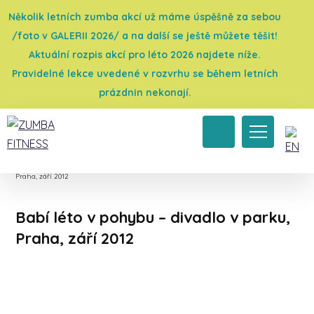
Několik letních zumba akcí už máme úspěšně za sebou
/foto v GALERII 2026/ a na další se ještě můžete těšit!
Aktuální rozpis akcí pro léto 2026 najdete níže.
Pravidelné lekce uvedené v rozvrhu se během letních
prázdnin nekonají.
Úvod
→
Galerie 2012
→
Charitativní akce
→
Babí léto v pohybu – divadlo v parku,
Praha, září 2012
Babí léto v pohybu – divadlo v parku,
Praha, září 2012