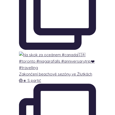
Zakončení beachové sezóny ve Žlutkách
🏐☀️ S partič