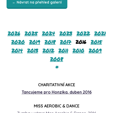
← Návrat na přehled galerií
2026
2025
2024
2023
2022
2021
2020
2019
2018
2017
2016
2015
2014
2013
2012
2011
2010
2009
2008
*
CHARITATIVNÍ AKCE
Tancujeme pro Honzíka, duben 2016
MISS AEROBIC & DANCE