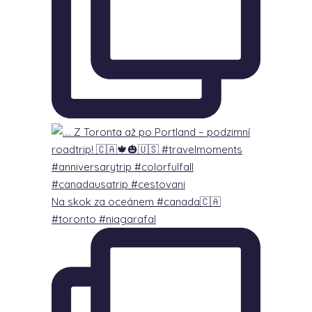
Na skok za oceánem #canada🇨🇦
#toronto #niagarafal