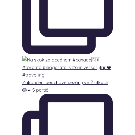
Zakončení beachové sezóny ve Žlutkách
🏐☀️ S partič