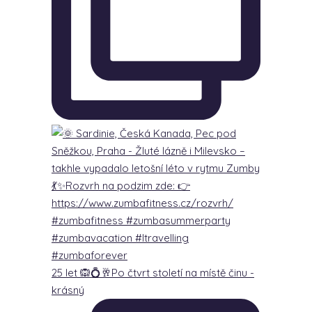
25 let 🙉💍🥂Po čtvrt století na místě činu -
krásný