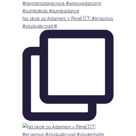
Na skok za Adamem v Římě🇮🇹 #erasmus
#studyabroad #