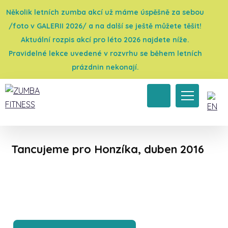
Několik letních zumba akcí už máme úspěšně za sebou
/foto v GALERII 2026/ a na další se ještě můžete těšit!
Aktuální rozpis akcí pro léto 2026 najdete níže.
Pravidelné lekce uvedené v rozvrhu se během letních
prázdnin nekonají.
Úvod
→
Galerie 2016
→
Charitativní akce
→
Tancujeme pro Honzíka, duben 2016
Tancujeme pro Honzíka, duben 2016