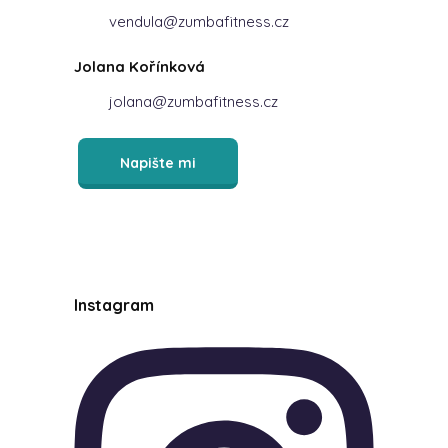
vendula@zumbafitness.cz
Jolana Kořínková
jolana@zumbafitness.cz
Napište mi
Instagram