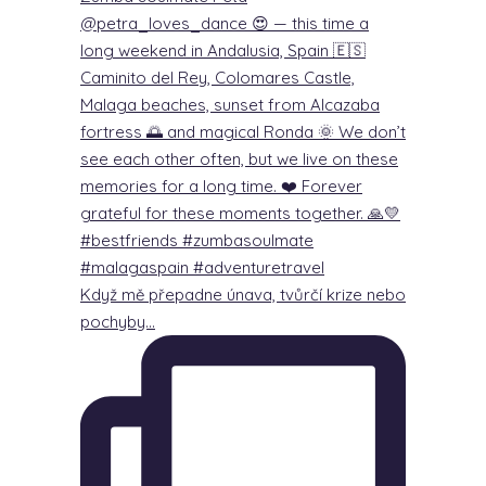
Když mě přepadne únava, tvůrčí krize nebo
pochyby…