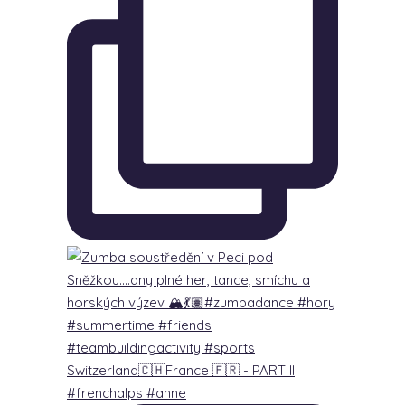
Switzerland🇨🇭France 🇫🇷 - PART lI
#frenchalps #anne