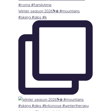
Winter season 2026⛷️❄️ #mountains
#skiing #alps #k