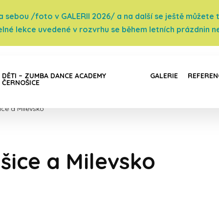
sebou /foto v GALERII 2026/ a na další se ještě můžete těš
elné lekce uvedené v rozvrhu se během letních prázdnin ne
DĚTI – ZUMBA DANCE ACADEMY
GALERIE
REFEREN
ČERNOŠICE
ice a Milevsko
šice a Milevsko