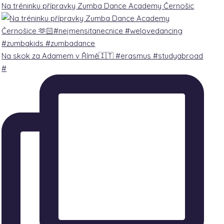
Na tréninku přípravky Zumba Dance Academy Černošic
Na skok za Adamem v Římě🇮🇹 #erasmus #studyabroad
#