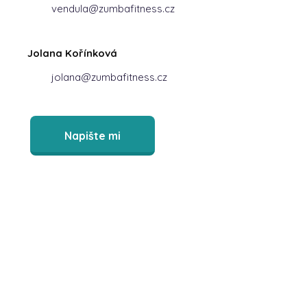
vendula@zumbafitness.cz
Jolana Kořínková
jolana@zumbafitness.cz
Napište mi