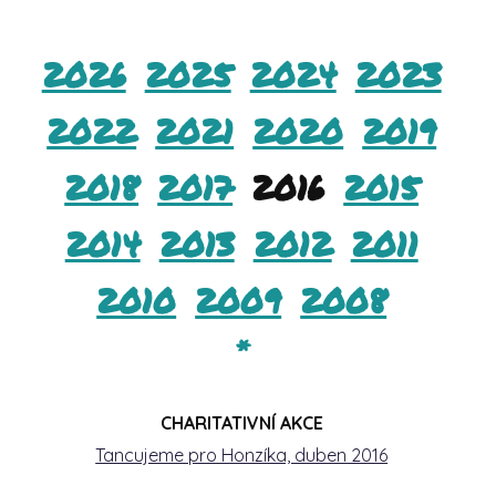
2026
2025
2024
2023
2022
2021
2020
2019
2018
2017
2016
2015
2014
2013
2012
2011
2010
2009
2008
*
CHARITATIVNÍ AKCE
Tancujeme pro Honzíka, duben 2016