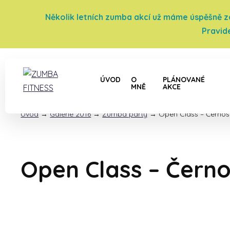
Několik letních zumba akcí už máme úspěšně za 
Pravid
ÚVOD
O
PLÁNOVANÉ
MNĚ
AKCE
Úvod
→
Galerie 2016
→
Zumba párty
→
Open Class – Černoš
Open Class – Černo