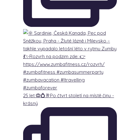
25 let 🙉💍🥂Po čtvrt století na místě činu -
krásný