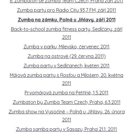
6. Zumbaton se Zumba Team Czech, Praha září 2011
Zumba party pro Radio City 93,7 FM, září 2011
Zumba na zámku, Polná u Jihlavy, září 2011
Back-to-school zumba fitness party, Sedlčany, září
2011
Zumba v parku, Milevsko, červenec 2011
Zumba na ostrově (29. června 2011)
Zumba party v Sedlčanech, květen 2011
Májová zumba party s Rosťou a Milošem, 20. května
2011
Prvomájová zumba na Petříně, 1.5.2011
Zumbaton by Zumba Team Czech, Praha, 6.3.2011
Zumba show na Vysočině – Polná u Jihlavy, 26. února
2011
Zumba samba party v Sasazu, Praha 21.1. 2011