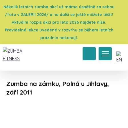
Několik letních zumba akcí už máme úspěšně za sebou
/foto v GALERII 2026/ a na další se ještě můžete těšit!
Aktuální rozpis akcí pro léto 2026 najdete níže.
Pravidelné lekce uvedené v rozvrhu se během letních
prázdnin nekonají.
Úvod
→
Galerie 2011
→
Zumba párty
→
Zumba na zámku, Polná u Jihlavy, září 2011
Zumba na zámku, Polná u Jihlavy,
září 2011