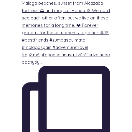
Když mě přepadne únava, tvůrčí krize nebo
pochyby…