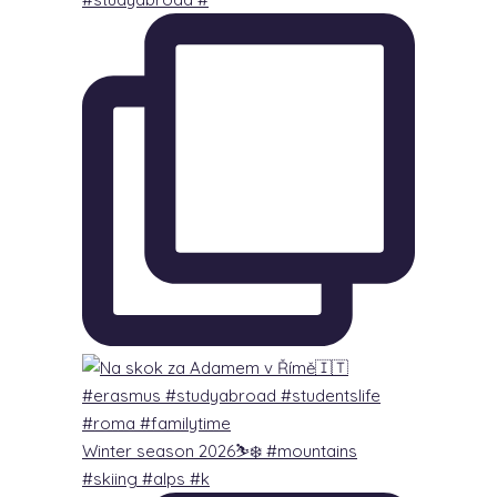
Winter season 2026⛷️❄️ #mountains
#skiing #alps #k