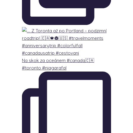
Na skok za oceánem #canada🇨🇦
#toronto #niagarafal