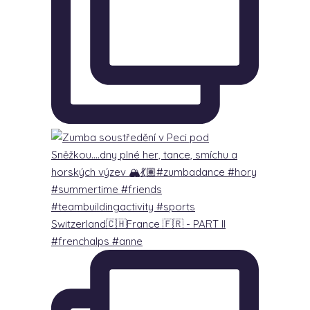
Switzerland🇨🇭France 🇫🇷 - PART lI
#frenchalps #anne