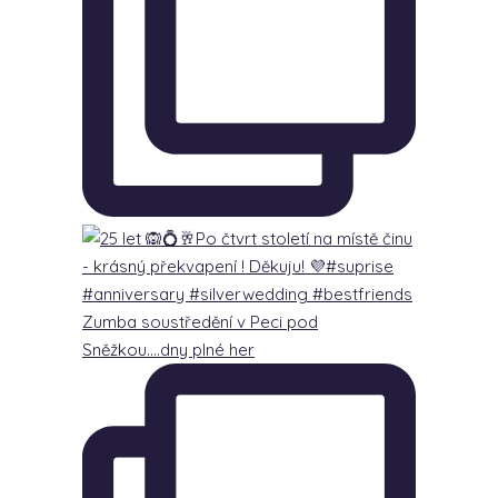
Zumba soustředění v Peci pod
Sněžkou….dny plné her