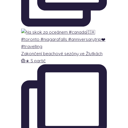
Zakončení beachové sezóny ve Žlutkách
🏐☀️ S partič