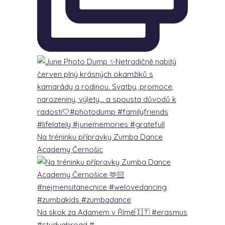
Na tréninku přípravky Zumba Dance
Academy Černošic
Na skok za Adamem v Římě🇮🇹 #erasmus
#studyabroad #