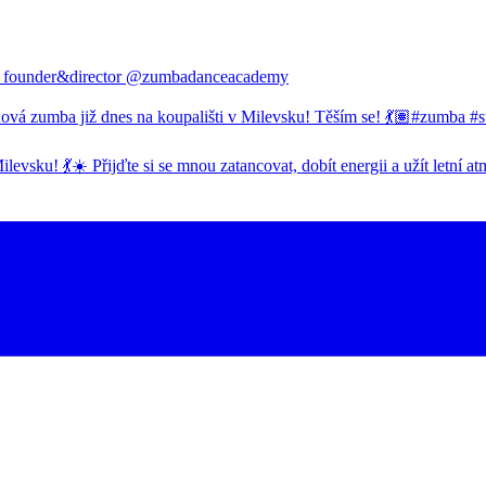
rsity, founder&director @zumbadanceacademy