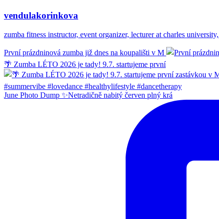
vendulakorinkova
zumba fitness instructor, event organizer, lecturer at charles unive
První prázdninová zumba již dnes na koupališti v M
🌴 Zumba LÉTO 2026 je tady! 9.7. startujeme první
June Photo Dump ✨Netradičně nabitý červen plný krá