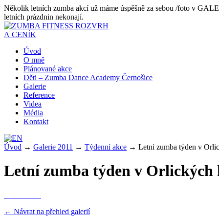
Několik letních zumba akcí už máme úspěšně za sebou /foto v GALERII 
letních prázdnin nekonají.
ROZVRH
A CENÍK
Úvod
O mně
Plánované akce
Děti – Zumba Dance Academy Černošice
Galerie
Reference
Videa
Média
Kontakt
Úvod
→
Galerie 2011
→
Týdenní akce
→
Letní zumba týden v Orli
Letní zumba týden v Orlických 
← Návrat na přehled galerií