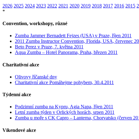
2026
2025
2024
2023
2022
2021
2020
2019
2018
2017
2016
2015
2
*
Convention, workshopy, různé
Zumba Jammer Bernadett Fejzes (USA) v Praze, říjen 2011
2011 Zumba Instructor Convention, Florida, USA, červenec 2
Beto Perez v Praze, 7. května 2011
Aqua Zumba – Hotel Panorama, Praha, březen 2011
Charitativní akce
Olivovy říčanské dny
Charitativní akce Pomáhejme pohybem, 30.4.2011
Týdenní akce
Podzimní zumba na Kypru, Agia Napa, říjen 2011
Letní zumba týden v Orlických horách, srpen 2011
Zumba u moře s CK Capro – Lanterna, Chorvatsko (červen 20
Víkendové akce