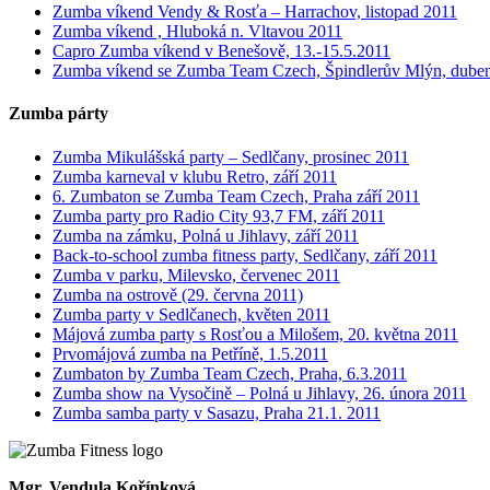
Zumba víkend Vendy & Rosťa – Harrachov, listopad 2011
Zumba víkend , Hluboká n. Vltavou 2011
Capro Zumba víkend v Benešově, 13.-15.5.2011
Zumba víkend se Zumba Team Czech, Špindlerův Mlýn, dube
Zumba párty
Zumba Mikulášská party – Sedlčany, prosinec 2011
Zumba karneval v klubu Retro, září 2011
6. Zumbaton se Zumba Team Czech, Praha září 2011
Zumba party pro Radio City 93,7 FM, září 2011
Zumba na zámku, Polná u Jihlavy, září 2011
Back-to-school zumba fitness party, Sedlčany, září 2011
Zumba v parku, Milevsko, červenec 2011
Zumba na ostrově (29. června 2011)
Zumba party v Sedlčanech, květen 2011
Májová zumba party s Rosťou a Milošem, 20. května 2011
Prvomájová zumba na Petříně, 1.5.2011
Zumbaton by Zumba Team Czech, Praha, 6.3.2011
Zumba show na Vysočině – Polná u Jihlavy, 26. února 2011
Zumba samba party v Sasazu, Praha 21.1. 2011
Mgr. Vendula Kořínková