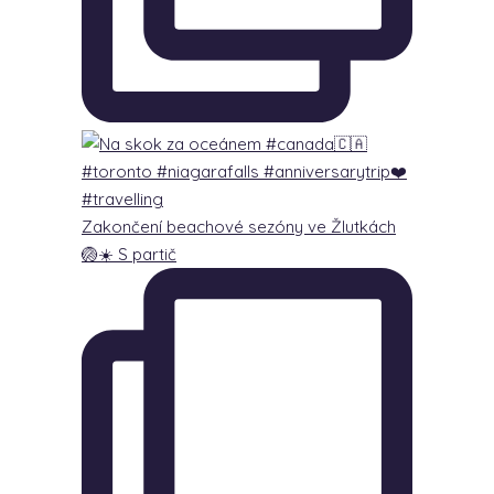
Zakončení beachové sezóny ve Žlutkách
🏐☀️ S partič