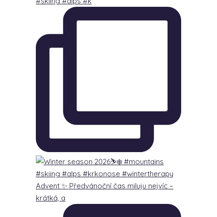
#skiing #alps #k
Advent ✨ Předvánoční čas miluju nejvíc –
krátká, a