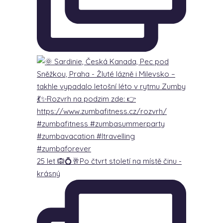
25 let 🙉💍🥂Po čtvrt století na místě činu -
krásný