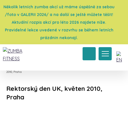
Několik letních zumba akcí už máme úspěšně za sebou
/foto v GALERII 2026/ a na další se ještě můžete těšit!
Aktuální rozpis akcí pro léto 2026 najdete níže.
Pravidelné lekce uvedené v rozvrhu se během letních
prázdnin nekonají.
Úvod
→
Galerie 2010
→
Convention, workshopy, různé
→
Rektorský den UK, květen
2010, Praha
Rektorský den UK, květen 2010,
Praha