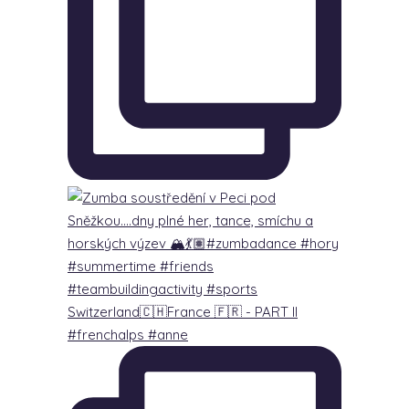
Switzerland🇨🇭France 🇫🇷 - PART lI
#frenchalps #anne