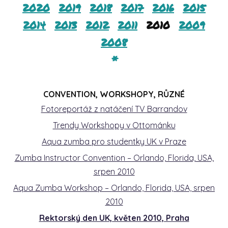
2020
2019
2018
2017
2016
2015
2014
2013
2012
2011
2010
2009
2008
*
CONVENTION, WORKSHOPY, RŮZNÉ
Fotoreportáž z natáčení TV Barrandov
Trendy Workshopy v Ottománku
Aqua zumba pro studentky UK v Praze
Zumba Instructor Convention – Orlando, Florida, USA,
srpen 2010
Aqua Zumba Workshop – Orlando, Florida, USA, srpen
2010
Rektorský den UK, květen 2010, Praha