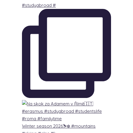
#studyabroad #
Winter season 2026⛷️❄️ #mountains