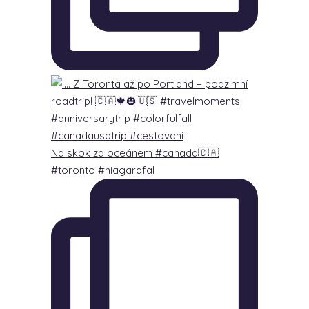
Na skok za oceánem #canada🇨🇦
#toronto #niagarafal