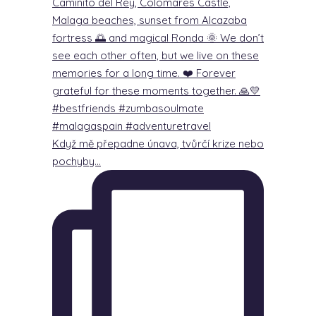
Když mě přepadne únava, tvůrčí krize nebo
pochyby…