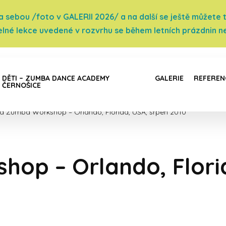
sebou /foto v GALERII 2026/ a na další se ještě můžete těš
elné lekce uvedené v rozvrhu se během letních prázdnin ne
DĚTI – ZUMBA DANCE ACADEMY
GALERIE
REFEREN
ČERNOŠICE
a Zumba Workshop – Orlando, Florida, USA, srpen 2010
op – Orlando, Florid