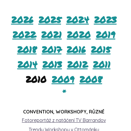
2026
2025
2024
2023
2022
2021
2020
2019
2018
2017
2016
2015
2014
2013
2012
2011
2010
2009
2008
*
CONVENTION, WORKSHOPY, RŮZNÉ
Fotoreportáž z natáčení TV Barrandov
Trendy Workshopy v Ottománku