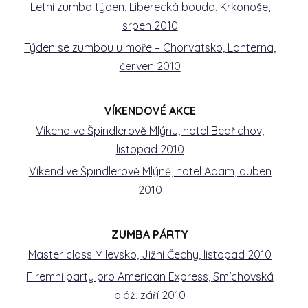
Letní zumba týden, Liberecká bouda, Krkonoše,
srpen 2010
Týden se zumbou u moře – Chorvatsko, Lanterna,
červen 2010
VÍKENDOVÉ AKCE
Víkend ve Špindlerově Mlýnu, hotel Bedřichov,
listopad 2010
Víkend ve Špindlerově Mlýně, hotel Adam, duben
2010
ZUMBA PÁRTY
Master class Milevsko, Jižní Čechy, listopad 2010
Firemní party pro American Express, Smíchovská
pláž, září 2010