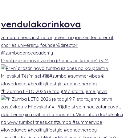
vendulakorinkova
zumba fitness instructor, event organizer, lecturer at
charles university, founder&director
@zumbadanceacademy
První prázdninová zumba již dnes na koupališti v M
🌴 Zumba LÉTO 2026 je tady! 9.7. startujeme první
June Photo Dump ✨Netradičně nabitý červen plný krá