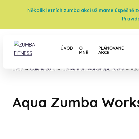
Několik letních zumba akcí už máme úspěšně za 
Pravid
ÚVOD
O
PLÁNOVANÉ
MNĚ
AKCE
Úvod
→
Galerie 2010
→
Convention, workshopy, různé
→
Aqu
Aqua Zumba Worksh