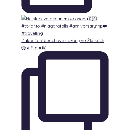
Zakončení beachové sezóny ve Žlutkách
🏐☀️ S partič