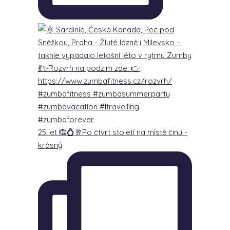
25 let 🙉💍🥂Po čtvrt století na místě činu -
krásný