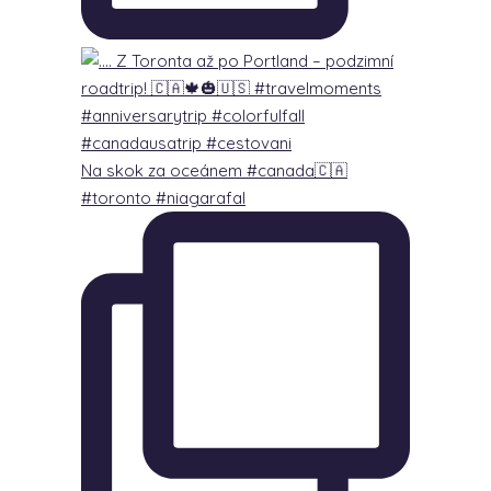
Na skok za oceánem #canada🇨🇦
#toronto #niagarafal