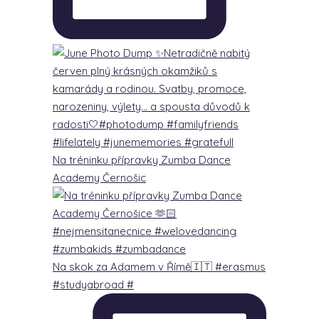
Na tréninku přípravky Zumba Dance
Academy Černošic
Na skok za Adamem v Římě🇮🇹 #erasmus
#studyabroad #