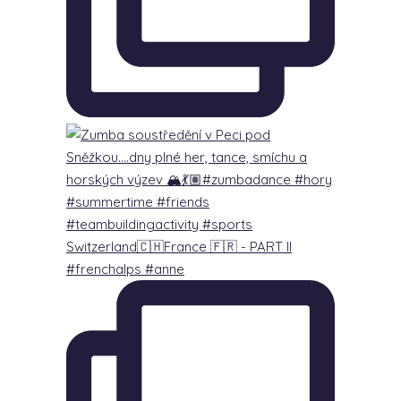
Switzerland🇨🇭France 🇫🇷 - PART lI
#frenchalps #anne