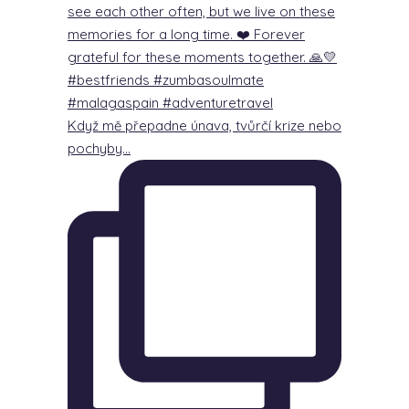
Když mě přepadne únava, tvůrčí krize nebo
pochyby…