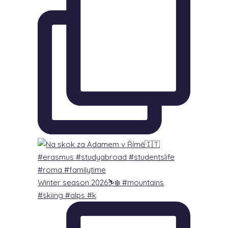
Winter season 2026⛷️❄️ #mountains
#skiing #alps #k