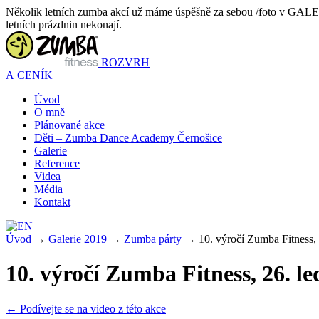
Několik letních zumba akcí už máme úspěšně za sebou /foto v GALERII 
letních prázdnin nekonají.
ROZVRH
A CENÍK
Úvod
O mně
Plánované akce
Děti – Zumba Dance Academy Černošice
Galerie
Reference
Videa
Média
Kontakt
Úvod
→
Galerie 2019
→
Zumba párty
→
10. výročí Zumba Fitness,
10. výročí Zumba Fitness, 26. l
← Podívejte se na video z této akce