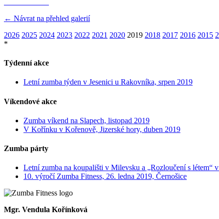
← Návrat na přehled galerií
2026
2025
2024
2023
2022
2021
2020
2019
2018
2017
2016
2015
2
*
Týdenní akce
Letní zumba týden v Jesenici u Rakovníka, srpen 2019
Víkendové akce
Zumba víkend na Slapech, listopad 2019
V Kořínku v Kořenově, Jizerské hory, duben 2019
Zumba párty
Letní zumba na koupališti v Milevsku a „Rozloučení s létem“ v
10. výročí Zumba Fitness, 26. ledna 2019, Černošice
Mgr. Vendula Kořínková