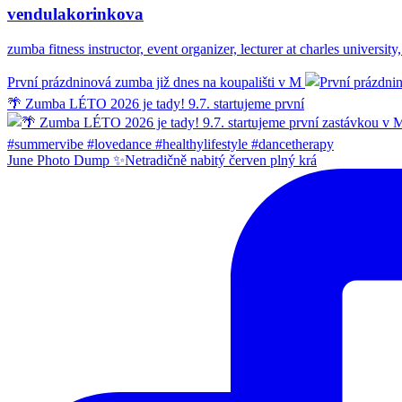
vendulakorinkova
zumba fitness instructor, event organizer, lecturer at charles unive
První prázdninová zumba již dnes na koupališti v M
🌴 Zumba LÉTO 2026 je tady! 9.7. startujeme první
June Photo Dump ✨Netradičně nabitý červen plný krá