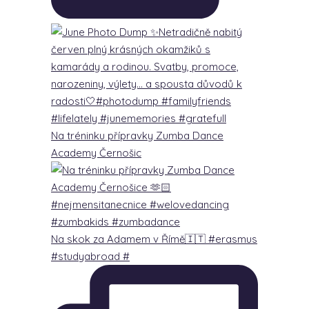
Na tréninku přípravky Zumba Dance
Academy Černošic
Na skok za Adamem v Římě🇮🇹 #erasmus
#studyabroad #