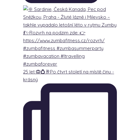
25 let 🙉💍🥂Po čtvrt století na místě činu -
krásný