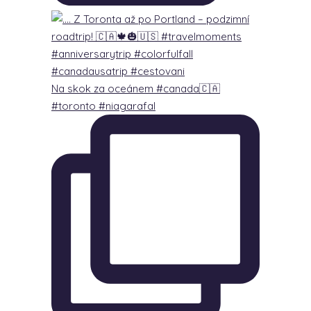
Na skok za oceánem #canada🇨🇦
#toronto #niagarafal