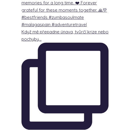
Když mě přepadne únava, tvůrčí krize nebo
pochyby…