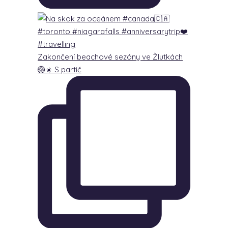
Zakončení beachové sezóny ve Žlutkách
🏐☀️ S partič