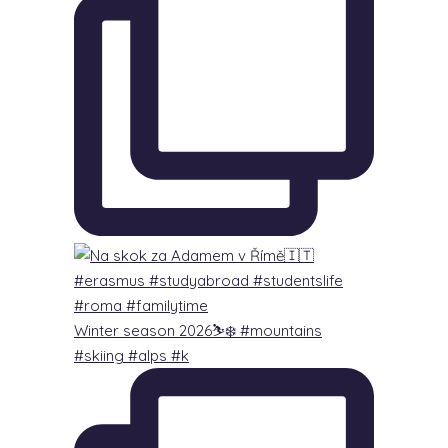
Winter season 2026⛷️❄️ #mountains
#skiing #alps #k