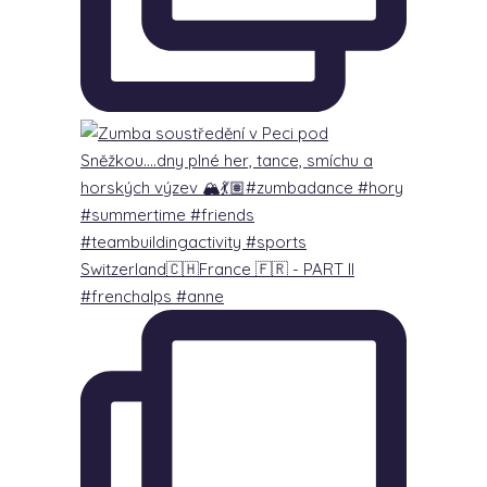
Switzerland🇨🇭France 🇫🇷 - PART lI
#frenchalps #anne