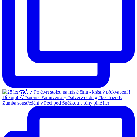
Zumba soustředění v Peci pod Sněžkou….dny plné her