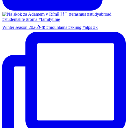
Winter season 2026⛷️❄️ #mountains #skiing #alps #k