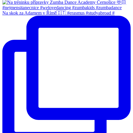
Na skok za Adamem v Římě🇮🇹 #erasmus #studyabroad #