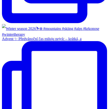
Advent ✨ Předvánoční čas miluju nejvíc – krátká, a