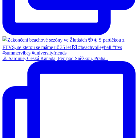
🌞 Sardinie, Česká Kanada, Pec pod Sněžkou, Praha -