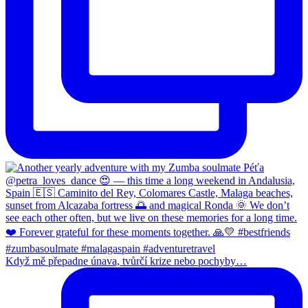
Když mě přepadne únava, tvůrčí krize nebo pochyby…