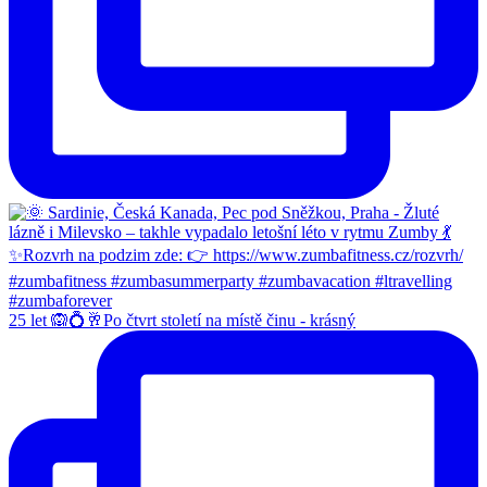
25 let 🙉💍🥂Po čtvrt století na místě činu - krásný