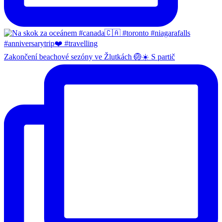
Zakončení beachové sezóny ve Žlutkách 🏐☀️ S partič