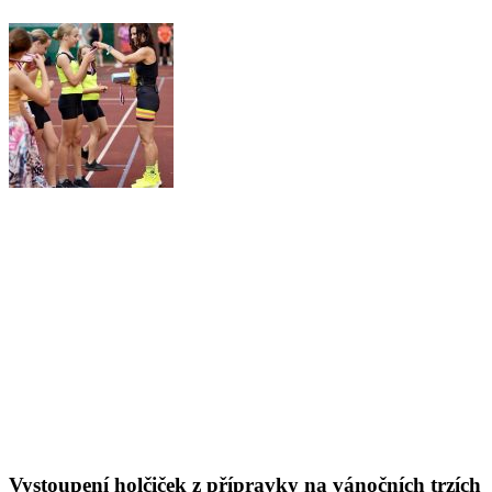
Vystoupení holčiček z přípravky na vánočních trzích