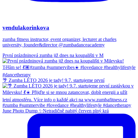
vendulakorinkova
zumba fitness instructor, event organizer, lecturer at charles
university, founder&director @zumbadanceacademy
První prázdninová zumba již dnes na koupališti v M
🌴 Zumba LÉTO 2026 je tady! 9.7. startujeme první
June Photo Dump ✨Netradičně nabitý červen plný krá