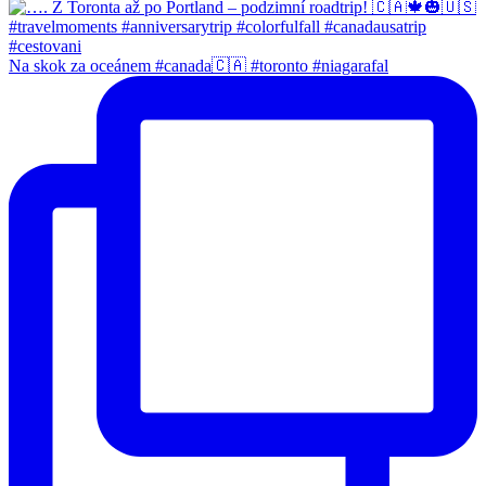
Na skok za oceánem #canada🇨🇦 #toronto #niagarafal