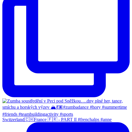
Switzerland🇨🇭France 🇫🇷 - PART lI #frenchalps #anne