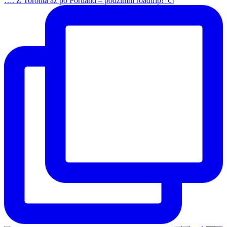
…. Z Toronta až po Portland – podzimní roadtrip! 🇨