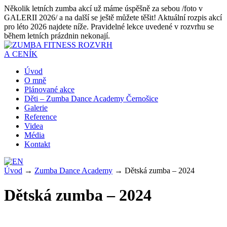
Několik letních zumba akcí už máme úspěšně za sebou /foto v
GALERII 2026/ a na další se ještě můžete těšit! Aktuální rozpis akcí
pro léto 2026 najdete níže. Pravidelné lekce uvedené v rozvrhu se
během letních prázdnin nekonají.
ROZVRH
A CENÍK
Úvod
O mně
Plánované akce
Děti – Zumba Dance Academy Černošice
Galerie
Reference
Videa
Média
Kontakt
Úvod
→
Zumba Dance Academy
→
Dětská zumba – 2024
Dětská zumba – 2024