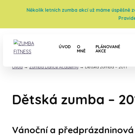
Několik letních zumba akcí už máme úspěšně za 
Pravid
ÚVOD
O
PLÁNOVANÉ
MNĚ
AKCE
Úvod
→
Zumba Dance Academy
→
Dětská zumba – 2011
Dětská zumba – 20
Vánoční a předprázdninová