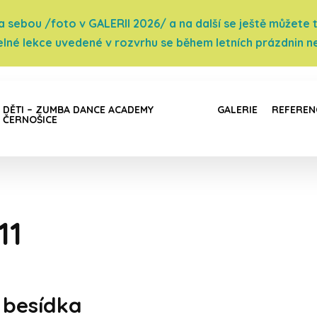
sebou /foto v GALERII 2026/ a na další se ještě můžete těš
elné lekce uvedené v rozvrhu se během letních prázdnin ne
DĚTI – ZUMBA DANCE ACADEMY
GALERIE
REFEREN
ČERNOŠICE
11
 besídka