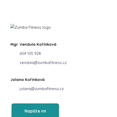
Mgr. Vendula Kořínková
604 105 928
vendula@zumbafitness.cz
Jolana Kořínková
jolana@zumbafitness.cz
Napište mi