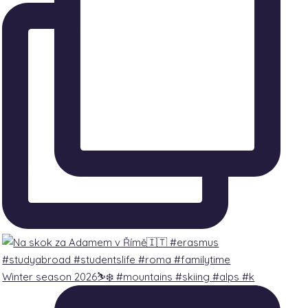
Winter season 2026⛷️❄️ #mountains #skiing #alps #k