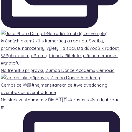
Na tréninku přípravky Zumba Dance Academy Černošic
Na skok za Adamem v Římě🇮🇹 #erasmus #studyabroad
#