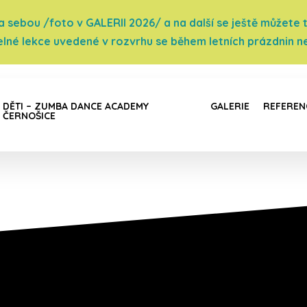
sebou /foto v GALERII 2026/ a na další se ještě můžete těš
elné lekce uvedené v rozvrhu se během letních prázdnin ne
DĚTI – ZUMBA DANCE ACADEMY
GALERIE
REFEREN
ČERNOŠICE