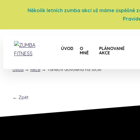
Několik letních zumba akcí už máme úspěšně za 
Pravid
ÚVOD
O
PLÁNOVANÉ
MNĚ
AKCE
Úvod
→
Akce
→
Taneční dovolená na Sicílii
← Zpět