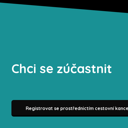
Chci se zúčastnit
Registrovat se prostřednictím cestovní kanc