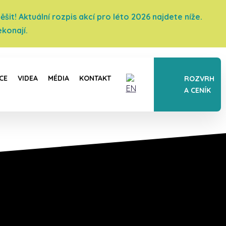
it! Aktuální rozpis akcí pro léto 2026 najdete níže.
konají.
CE
VIDEA
MÉDIA
KONTAKT
ROZVRH
A CENÍK