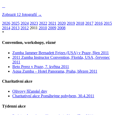
Zobrazit 12 fotografií →
2026
2025
2024
2023
2022
2021
2020
2019
2018
2017
2016
2015
2014
2013
2012
2011
2010
2009
2008
*
Convention, workshopy, různé
Zumba Jammer Bernadett Fejzes (USA) v Praze, říjen 2011
2011 Zumba Instructor Convention, Florida, USA, červenec
2011
Beto Perez v Praze, 7. května 2011
Aqua Zumba – Hotel Panorama, Praha, březen 2011
Charitativní akce
Olivovy říčanské dny
Charitativní akce Pomáhejme pohybem, 30.4.2011
Týdenní akce