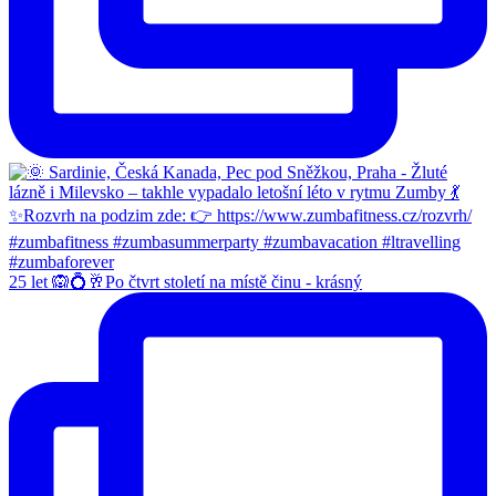
25 let 🙉💍🥂Po čtvrt století na místě činu - krásný