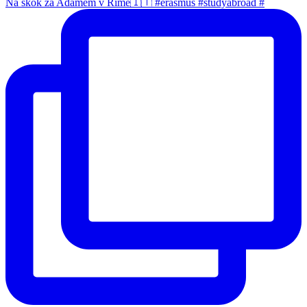
Na skok za Adamem v Římě🇮🇹 #erasmus #studyabroad #