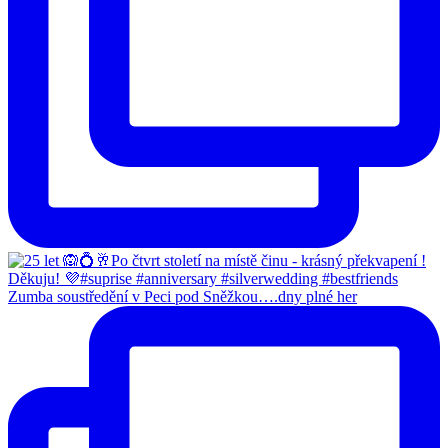
Zumba soustředění v Peci pod Sněžkou….dny plné her