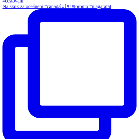
Na skok za oceánem #canada🇨🇦 #toronto #niagarafal