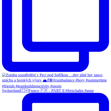
Switzerland🇨🇭France 🇫🇷 - PART lI #frenchalps #anne