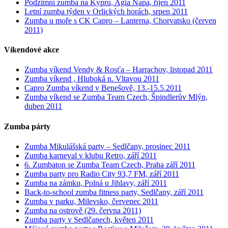
Podzimní zumba na Kypru, Agia Napa, říjen 2011
Letní zumba týden v Orlických horách, srpen 2011
Zumba u moře s CK Capro – Lanterna, Chorvatsko (červen
2011)
Víkendové akce
Zumba víkend Vendy & Rosťa – Harrachov, listopad 2011
Zumba víkend , Hluboká n. Vltavou 2011
Capro Zumba víkend v Benešově, 13.-15.5.2011
Zumba víkend se Zumba Team Czech, Špindlerův Mlýn,
duben 2011
Zumba párty
Zumba Mikulášská party – Sedlčany, prosinec 2011
Zumba karneval v klubu Retro, září 2011
6. Zumbaton se Zumba Team Czech, Praha září 2011
Zumba party pro Radio City 93,7 FM, září 2011
Zumba na zámku, Polná u Jihlavy, září 2011
Back-to-school zumba fitness party, Sedlčany, září 2011
Zumba v parku, Milevsko, červenec 2011
Zumba na ostrově (29. června 2011)
Zumba party v Sedlčanech, květen 2011