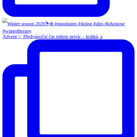
Advent ✨ Předvánoční čas miluju nejvíc – krátká, a