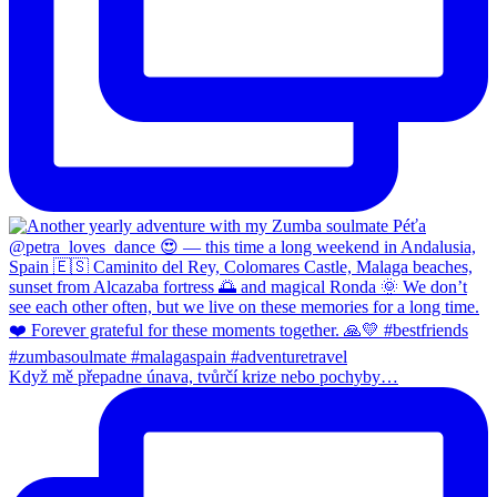
Když mě přepadne únava, tvůrčí krize nebo pochyby…