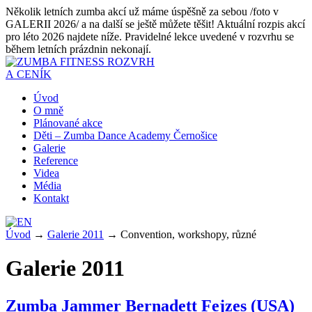
Několik letních zumba akcí už máme úspěšně za sebou /foto v
GALERII 2026/ a na další se ještě můžete těšit! Aktuální rozpis akcí
pro léto 2026 najdete níže. Pravidelné lekce uvedené v rozvrhu se
během letních prázdnin nekonají.
ROZVRH
A CENÍK
Úvod
O mně
Plánované akce
Děti – Zumba Dance Academy Černošice
Galerie
Reference
Videa
Média
Kontakt
Úvod
→
Galerie 2011
→
Convention, workshopy, různé
Galerie 2011
Zumba Jammer Bernadett Fejzes (USA)