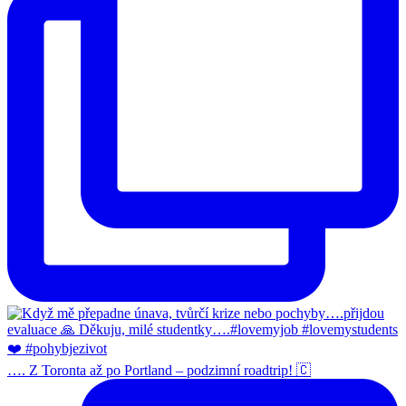
…. Z Toronta až po Portland – podzimní roadtrip! 🇨