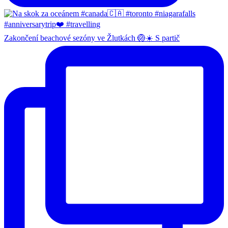
Zakončení beachové sezóny ve Žlutkách 🏐☀️ S partič