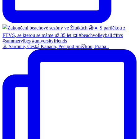
🌞 Sardinie, Česká Kanada, Pec pod Sněžkou, Praha -