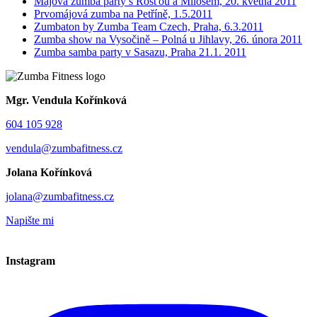
Májová zumba party s Rosťou a Milošem, 20. května 2011
Prvomájová zumba na Petříně, 1.5.2011
Zumbaton by Zumba Team Czech, Praha, 6.3.2011
Zumba show na Vysočině – Polná u Jihlavy, 26. února 2011
Zumba samba party v Sasazu, Praha 21.1. 2011
Mgr. Vendula Kořínková
604 105 928
vendula@zumbafitness.cz
Jolana Kořínková
jolana@zumbafitness.cz
Napište mi
Instagram