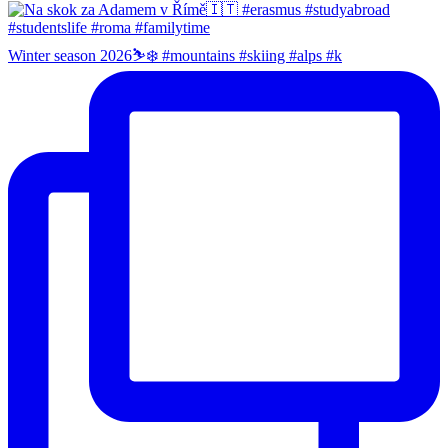
Winter season 2026⛷️❄️ #mountains #skiing #alps #k