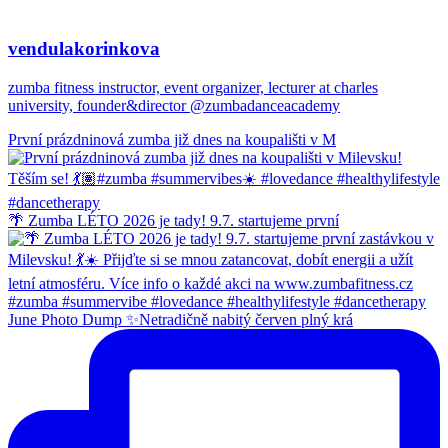
vendulakorinkova
zumba fitness instructor, event organizer, lecturer at charles
university, founder&director @zumbadanceacademy
První prázdninová zumba již dnes na koupališti v M
🌴 Zumba LÉTO 2026 je tady! 9.7. startujeme první
June Photo Dump ✨Netradičně nabitý červen plný krá